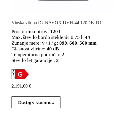
Vinska vitrina DUNAVOX DVH-44.120DB.TO
Prostornina litrov:
120 l
Max. število bordo steklenic 0,75 l:
44
Zunanje mere: v / š / g:
890, 600, 560 mm
Glasnost vitrine:
40 dB
Temperaturna področja:
2
Število let garancije :
3
2.191,00
€
Dodaj v košarico