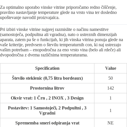
Za optimalno uporabo vinske vitrine priporočamo redno čiščenje,
pravilno nastavljanje temperature glede na vrsto vina ter dosledno
upoštevanje navodil proizvajalca.
Pri izbiri vinske vitrine najprej razmislite o načinu namestitve
(samostoječa, podpultna ali vgradna), nato o ustreznih dimenzijah
aparata, zatem pa še o funkcijah, ki jih vinska vitrina ponuja glede na
vaše kriterije, predvsem o številu temperaturnih con, ki naj ustrezajo
vašim potrebam – enopodročna za eno vrsto vina (belo ali rdeče) ali
dvopodročna z dvema različnima temperaturama.
Specification
Value
Število steklenic (0,75 litra bordeaux)
50
Prostornina litrov
142
Okvir vrat: 1 Črn , 2 INOX , 3 Design
1
Postavitev: 1 Samostoječi, 2 Podpultni , 3
1
Vgradni
Sprememba smeri odpiranja vrat
NE