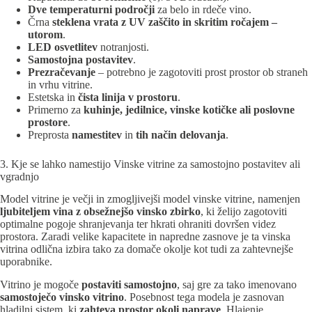
Dve temperaturni področji
za belo in rdeče vino.
Črna
steklena vrata z UV zaščito in skritim ročajem –
utorom
.
LED osvetlitev
notranjosti.
Samostojna postavitev
.
Prezračevanje
– potrebno je zagotoviti prost prostor ob straneh
in vrhu vitrine.
Estetska in
čista linija v prostoru
.
Primerno za
kuhinje, jedilnice, vinske kotičke ali poslovne
prostore
.
Preprosta
namestitev
in
tih način delovanja
.
3. Kje se lahko namestijo Vinske vitrine za samostojno postavitev ali
vgradnjo
Model vitrine je večji in zmogljivejši model vinske vitrine, namenjen
ljubiteljem vina z obsežnejšo vinsko zbirko
, ki želijo zagotoviti
optimalne pogoje shranjevanja ter hkrati ohraniti dovršen videz
prostora. Zaradi velike kapacitete in napredne zasnove je ta vinska
vitrina odlična izbira tako za domače okolje kot tudi za zahtevnejše
uporabnike.
Vitrino je mogoče
postaviti samostojno
, saj gre za tako imenovano
samostoječo vinsko vitrino
. Posebnost tega modela je zasnovan
hladilni sistem, ki
zahteva prostor okoli naprave
. Hlajenje