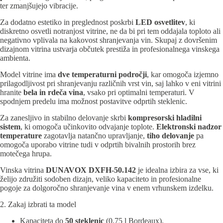
ter zmanjšujejo vibracije.
Za dodatno estetiko in preglednost poskrbi
LED osvetlitev
, ki
diskretno osvetli notranjost vitrine, ne da bi pri tem oddajala toploto ali
negativno vplivala na kakovost shranjevanja vin. Skupaj z dovršenim
dizajnom vitrina ustvarja občutek prestiža in profesionalnega vinskega
ambienta.
Model vitrine ima
dve temperaturni področji
, kar omogoča izjemno
prilagodljivost pri shranjevanju različnih vrst vin, saj lahko v eni vitrini
hranite
bela in rdeča vina
, vsako pri optimalni temperaturi. V
spodnjem predelu ima možnost postavitve odprtih steklenic.
Za zanesljivo in stabilno delovanje skrbi
kompresorski hladilni
sistem
, ki omogoča učinkovito odvajanje toplote.
Elektronski nadzor
temperature
zagotavlja natančno upravljanje,
tiho delovanje
pa
omogoča uporabo vitrine tudi v odprtih bivalnih prostorih brez
motečega hrupa.
Vinska vitrina
DUNAVOX DXFH-50.142
je idealna izbira za vse, ki
želijo združiti sodoben dizajn, veliko kapaciteto in profesionalne
pogoje za dolgoročno shranjevanje vina v enem vrhunskem izdelku.
2. Zakaj izbrati ta model
Kapaciteta do
50 steklenic
(0,75 l Bordeaux).