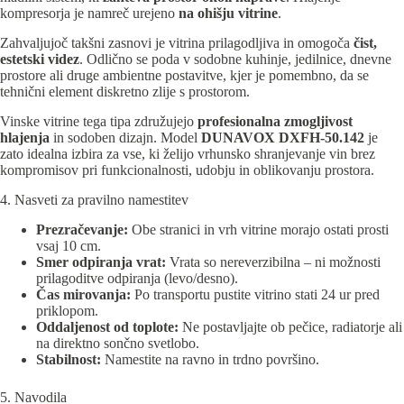
kompresorja je namreč urejeno
na ohišju vitrine
.
Zahvaljujoč takšni zasnovi je vitrina prilagodljiva in omogoča
čist,
estetski videz
. Odlično se poda v sodobne kuhinje, jedilnice, dnevne
prostore ali druge ambientne postavitve, kjer je pomembno, da se
tehnični element diskretno zlije s prostorom.
Vinske vitrine tega tipa združujejo
profesionalna zmogljivost
hlajenja
in sodoben dizajn. Model
DUNAVOX DXFH-50.142
je
zato idealna izbira za vse, ki želijo vrhunsko shranjevanje vin brez
kompromisov pri funkcionalnosti, udobju in oblikovanju prostora.
4. Nasveti za pravilno namestitev
Prezračevanje:
Obe stranici in vrh vitrine morajo ostati prosti
vsaj 10 cm.
Smer odpiranja vrat:
Vrata so nereverzibilna – ni možnosti
prilagoditve odpiranja (levo/desno).
Čas mirovanja:
Po transportu pustite vitrino stati 24 ur pred
priklopom.
Oddaljenost od toplote:
Ne postavljajte ob pečice, radiatorje ali
na direktno sončno svetlobo.
Stabilnost:
Namestite na ravno in trdno površino.
5. Navodila