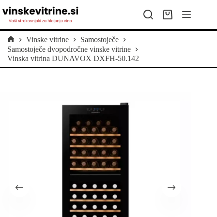
Skip
to
Shopping
content
cart
Vinske vitrine
Samostoječe
Home
Samostoječe dvopodročne vinske vitrine
Vinska vitrina DUNAVOX DXFH-50.142