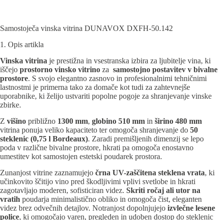
Samostoječa vinska vitrina DUNAVOX DXFH-50.142
1. Opis artikla
Vinska vitrina
je prestižna in vsestranska izbira za ljubitelje vina, ki
iščejo
prostorno vinsko vitrino
za
samostojno postavitev v bivalne
prostore
. S svojo elegantno zasnovo in profesionalnimi tehničnimi
lastnostmi je primerna tako za domače kot tudi za zahtevnejše
uporabnike, ki želijo ustvariti popolne pogoje za shranjevanje vinske
zbirke.
Z
višino
približno
1300 mm
,
globino 510 mm
in
širino 480
mm
vitrina ponuja veliko kapaciteto ter omogoča shranjevanje do
50
steklenic (0,75 l Bordeaux)
. Zaradi premišljenih dimenzij se lepo
poda v različne bivalne prostore, hkrati pa omogoča enostavno
umestitev kot samostojen estetski poudarek prostora.
Zunanjost vitrine zaznamujejo
črna UV-zaščitena steklena vrata
, ki
učinkovito ščitijo vino pred škodljivimi vplivi svetlobe in hkrati
zagotavljajo moderen, sofisticiran videz.
Skriti ročaj ali utor na
vratih
poudarja minimalistično obliko in omogoča čist, eleganten
videz brez odvečnih detajlov. Notranjost dopolnjujejo
izvlečne lesene
police
, ki omogočajo varen, pregleden in udoben dostop do steklenic