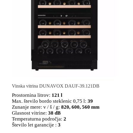
Vinska vitrina DUNAVOX DAUF-39.121DB
Prostornina litrov:
121 l
Max. število bordo steklenic 0,75 l:
39
Zunanje mere: v / š / g:
820, 600, 560 mm
Glasnost vitrine:
38 dB
Temperaturna področja:
2
Število let garancije :
3