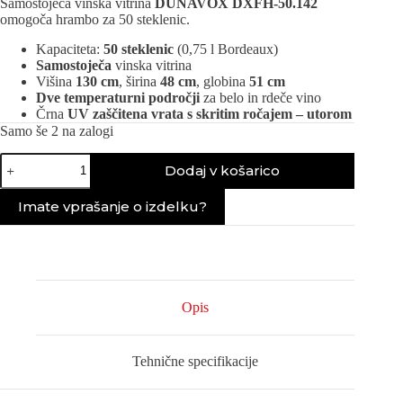
Samostoječa vinska vitrina
DUNAVOX DXFH-50.142
omogoča hrambo za 50 steklenic.
Kapaciteta:
50 steklenic
(0,75 l Bordeaux)
Samostoječa
vinska vitrina
Višina
130 cm
, širina
48 cm
, globina
51 cm
Dve temperaturni področji
za belo in rdeče vino
Črna
UV zaščitena vrata s skritim ročajem – utorom
Samo še 2 na zalogi
Vinska
Dodaj v košarico
vitrina
DUNAVOX
DXFH-
Imate vprašanje o izdelku?
50.142
količina
Opis
Tehnične specifikacije