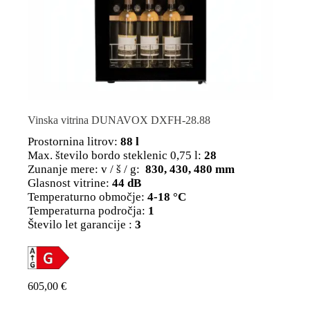
Vinska vitrina DUNAVOX DXFH-28.88
Prostornina litrov:
88 l
Max. število bordo steklenic 0,75 l:
28
Zunanje mere: v / š / g:
830, 430, 480 mm
Glasnost vitrine:
44 dB
Temperaturno območje:
4-18 °C
Temperaturna področja:
1
Število let garancije :
3
605,00
€