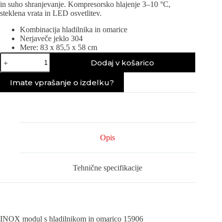
in suho shranjevanje. Kompresorsko hlajenje 3–10 °C,
steklena vrata in LED osvetlitev.
Kombinacija hladilnika in omarice
Nerjaveče jeklo 304
Mere: 83 x 85,5 x 58 cm
INOX
Dodaj v košarico
modul
s
hladilnikom
Imate vprašanje o izdelku?
in
omarico
15906
količina
Opis
Tehnične specifikacije
INOX modul s hladilnikom in omarico 15906