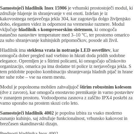
Samostoječi hladilnik Inox 15906
je vrhunski prostostoječi modul, ki
združuje hlajenje in shranjevanje v eni enoti. Izdelan je iz
kakovostnega nerjavečega jekla 304, kar zagotavlja dolgo življenjsko
dobo, eleganten videz in odpornost na vremenske razmere. Modul
vključuje
hladilnik s kompresorskim sistemom
, ki omogoča
natančno nastavitev temperature med 3–10 °C, ter prostorno omarico
za suho shranjevanje kuhinjskih pripomočkov, posode ali živil.
Hladilnik ima
steklena vrata in notranjo LED osvetlitev
, kar
omogoča dober pregled nad vsebino in hkrati doda pridih sodobne
elegance. Opremljen je s štirimi policami, ki omogočajo učinkovito
organizacijo, omarica pa ima dodatne tri police iz nerjavečega jekla. S
tem pridobite popolno kombinacijo shranjevanja hladnih pijač in hrane
ter suhe robe – vse na enem mestu.
Modul je popolnoma mobilen zahvaljujoč
štirim robustnim kolesom
(dve z zavoro), kar omogoča enostavno premikanje in varno postavitev
v zunanjem prostoru. Vodoodporna zasnova z zaščito IPX4 poskrbi za
varno uporabo na prostem skozi celo leto.
Samostoječi hladilnik 4002
je popolna izbira za vsako moderno
zunanjo kuhinjo, saj združuje funkcionalnost, vrhunsko kakovost in
brezčasen skandinavski dizajn.
Prednosti hladilnika Inox 4002