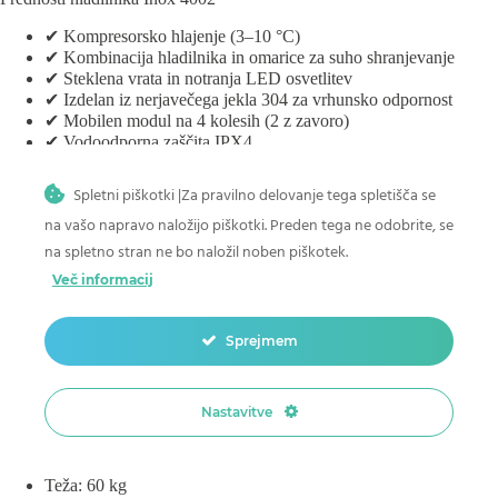
✔ Kompresorsko hlajenje (3–10 °C)
✔ Kombinacija hladilnika in omarice za suho shranjevanje
✔ Steklena vrata in notranja LED osvetlitev
✔ Izdelan iz nerjavečega jekla 304 za vrhunsko odpornost
✔ Mobilen modul na 4 kolesih (2 z zavoro)
✔ Vodoodporna zaščita IPX4
Specifikacije izdelka
Spletni piškotki |Za pravilno delovanje tega spletišča se
na vašo napravo naložijo piškotki. Preden tega ne odobrite, se
Material: nerjaveče jeklo 304 SS
Prostostoječi modul
na spletno stran ne bo naložil noben piškotek.
Hlajenje s kompresorjem
Več informacij
Temperatura: 3–10 °C
1 hladilnik s 4 policami
1 omarica s 3 policami iz nerjavečega jekla
Sprejmem
Steklena vrata
Notranja osvetlitev
4 kolesa (2 z zavoro)
Napetost: 230 V
Nastavitve
Vodoodpornost: IPX4
Energijski razred: G
Dimenzije (Š x G x V): 83 x 85,5 x 58 cm
Teža: 60 kg