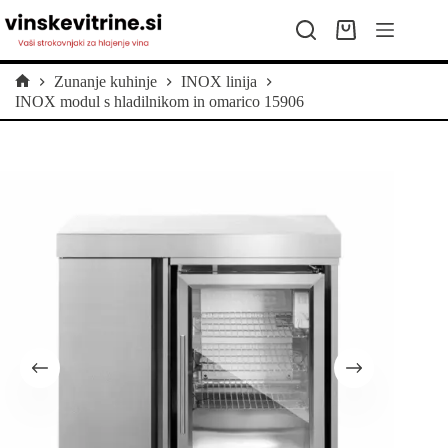
Skip
to
Shopping
content
cart
Zunanje kuhinje
INOX linija
Home
INOX modul s hladilnikom in omarico 15906