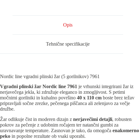
količina
Opis
Tehnične specifikacije
Nordic line vgradni plinski žar (5 gorilnikov) 7961
Vgradni plinski žar Nordic line 7961
je vrhunski integrirani žar iz
nerjavečega jekla, ki združuje eleganco in zmogljivost. S petimi
močnimi gorilniki in kuhalno površino
40 x 110 cm
boste brez težav
pripravljali sočne zrezke, pečenega piščanca ali zelenjavo za večje
družbe.
Žar odlikuje čist in moderen dizajn z
nerjavečimi detajli
, robusten
pokrov za pečenje z udobnim ročajem ter natančni gumbi za
uravnavanje temperature. Zasnovan je tako, da omogoča
enakomerno
peko
in popolne rezultate ob vsaki uporabi.