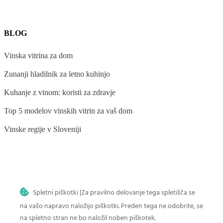
BLOG
Vinska vitrina za dom
Zunanji hladilnik za letno kuhinjo
Kuhanje z vinom: koristi za zdravje
Top 5 modelov vinskih vitrin za vaš dom
Vinske regije v Sloveniji
BLOG
Spletni piškotki |Za pravilno delovanje tega spletišča se
Zanimiva dejstva o vinu
na vašo napravo naložijo piškotki. Preden tega ne odobrite, se
Terminologija v vinskem svetu
na spletno stran ne bo naložil noben piškotek.