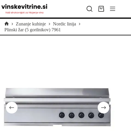
Skip
to
Shopping
content
cart
Zunanje kuhinje
Nordic linija
Home
Plinski žar (5 gorilnikov) 7961