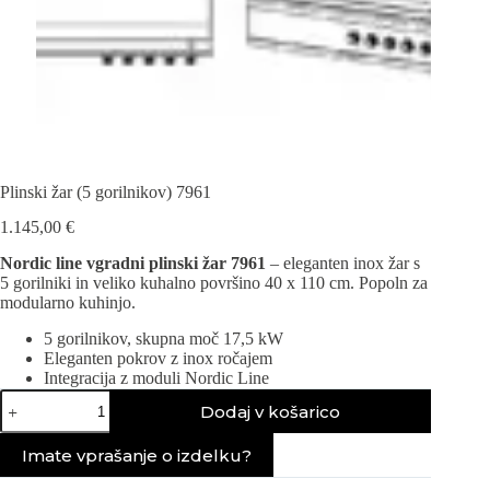
Plinski žar (5 gorilnikov) 7961
1.145,00
€
Nordic line vgradni plinski žar 7961
– eleganten inox žar s
5 gorilniki in veliko kuhalno površino 40 x 110 cm. Popoln za
modularno kuhinjo.
5 gorilnikov, skupna moč 17,5 kW
Eleganten pokrov z inox ročajem
Integracija z moduli Nordic Line
Plinski
Dodaj v košarico
žar
(5
gorilnikov)
Imate vprašanje o izdelku?
7961