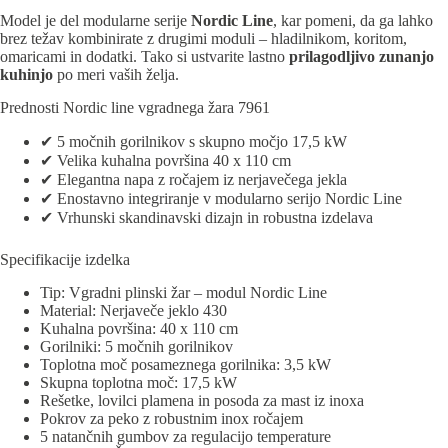
Model je del modularne serije
Nordic Line
, kar pomeni, da ga lahko
brez težav kombinirate z drugimi moduli – hladilnikom, koritom,
omaricami in dodatki. Tako si ustvarite lastno
prilagodljivo zunanjo
kuhinjo
po meri vaših želja.
Prednosti Nordic line vgradnega žara 7961
✔ 5 močnih gorilnikov s skupno močjo 17,5 kW
✔ Velika kuhalna površina 40 x 110 cm
✔ Elegantna napa z ročajem iz nerjavečega jekla
✔ Enostavno integriranje v modularno serijo Nordic Line
✔ Vrhunski skandinavski dizajn in robustna izdelava
Specifikacije izdelka
Tip: Vgradni plinski žar – modul Nordic Line
Material: Nerjaveče jeklo 430
Kuhalna površina: 40 x 110 cm
Gorilniki: 5 močnih gorilnikov
Toplotna moč posameznega gorilnika: 3,5 kW
Skupna toplotna moč: 17,5 kW
Rešetke, lovilci plamena in posoda za mast iz inoxa
Pokrov za peko z robustnim inox ročajem
5 natančnih gumbov za regulacijo temperature