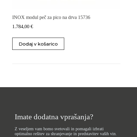
INOX modul peč za pico na drva 15736
1.784,00
€
Dodaj v košarico
Imate dodatna vprašanja?
Z veseljem vam bomo svetovali in pomagali izbrati
optimalno rešitev za shranjevanje in predstavitev vaših vin.