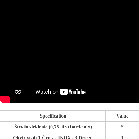
Specification
Value
Število steklenic (0,75 litra bordeaux)
5
Okvir vrat: 1 Črn , 2 INOX , 3 Design
1