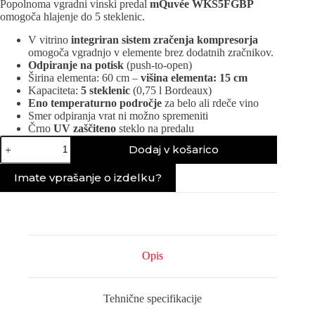
Popolnoma vgradni vinski predal
mQuvée WKS5FGBP
omogoča hlajenje do 5 steklenic.
V vitrino
integriran sistem zračenja kompresorja
omogoča vgradnjo v elemente brez dodatnih zračnikov.
Odpiranje na potisk
(push-to-open)
Širina elementa: 60 cm –
višina elementa: 15 cm
Kapaciteta:
5 steklenic
(0,75 l Bordeaux)
Eno temperaturno področje
za belo ali rdeče vino
Smer odpiranja vrat ni možno spremeniti
Črno
UV zaščiteno
steklo na predalu
Vinski
Dodaj v košarico
predal
mQuvee
WKS5FGBP
Imate vprašanje o izdelku?
količina
Opis
Tehnične specifikacije