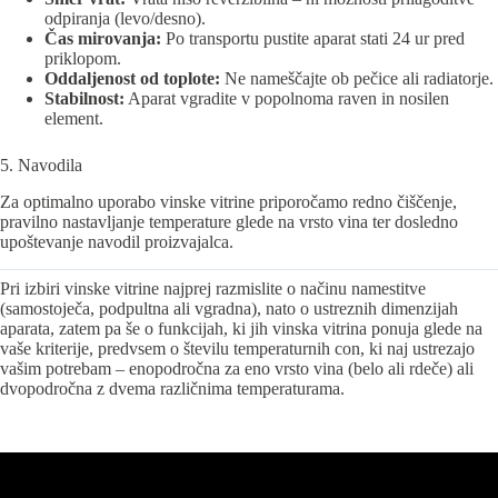
odpiranja (levo/desno).
Čas mirovanja:
Po transportu pustite aparat stati 24 ur pred
priklopom.
Oddaljenost od toplote:
Ne nameščajte ob pečice ali radiatorje.
Stabilnost:
Aparat vgradite v popolnoma raven in nosilen
element.
5. Navodila
Za optimalno uporabo vinske vitrine priporočamo redno čiščenje,
pravilno nastavljanje temperature glede na vrsto vina ter dosledno
upoštevanje navodil proizvajalca.
Pri izbiri vinske vitrine najprej razmislite o načinu namestitve
(samostoječa, podpultna ali vgradna), nato o ustreznih dimenzijah
aparata, zatem pa še o funkcijah, ki jih vinska vitrina ponuja glede na
vaše kriterije, predvsem o številu temperaturnih con, ki naj ustrezajo
vašim potrebam – enopodročna za eno vrsto vina (belo ali rdeče) ali
dvopodročna z dvema različnima temperaturama.