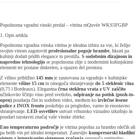
Popolnoma vgradni vinski predal – vitrina mQuvée WKS5FGBP
1. Opis artikla
Popolnoma vgradna vinska vitrina je idealna izbira za vse, ki želijo
svojim vinom zagotoviti
profesionalne pogoje hrambe
, hkrati pa
kuhinji dodati pridih elegance in prestiža.
S sodobnim dizajnom in
napredno tehnologijo
se popolnoma zlije z modernimi kuhinjskimi
elementi ter postane diskreten, a opazen del prostora.
Z višino približno
145 mm
je zasnovana za vgradnjo v kuhinjske
elemente
višine 15 cm
in omogoča shranjevanje
do 5 steklenic vina
(0,75 l Bordeaux). Elegantna
črna steklena vrata z UV zaščito
učinkovito ščitijo vino pred svetlobo,
odpiranje na potisk (push-to-
open)
poudarja čist in sodoben videz, medtem ko
izvlečne lesene
police z INOX fronto
poskrbijo za pregledno, varno in enostavno
shranjevanje.
LED osvetlitev
ustvari vrhunsko vizualno izkušnjo in
poudari razstavni značaj vaše vinske zbirke.
Eno temperaturno področje
je vitrina popolna za hrambo rdečih ali
pa belih vin pri idealni temperaturi. Zanesljiv
kompresorski hladilni
sistem z integriranim sistemom zračenja
omogoča optimalno