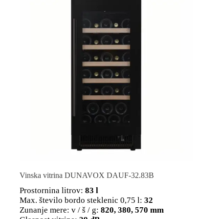
Vinska vitrina DUNAVOX DAUF-32.83B
Prostornina litrov:
83 l
Max. število bordo steklenic 0,75 l:
32
Zunanje mere: v / š / g:
820, 380, 570 mm