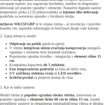
odvajanje toplote, kar zagotavlja brezhibno, stabilno in dolgotrajno
delovanje pri popolni vgradnji v elemente. Natančen digitalni nadzor
temperature preko LCD prikazovalnika in
izjemno tiho delovanje
poskrbita za nemoteno uporabo v bivalnem okolju.
mQuvee WKS5FGBP
ni le vinska vitrina – je investicija v pravilno
hrambo vin, napredno tehnologijo in brezčasen dizajn vaše kuhinje.
2. Zakaj izbrati ta model
Odpiranje na potisk
(push-to-open).
V vitrino
integriran sistem zračenja kompresorja
omogoča
vgradnjo v elemente brez dodatnih zračnikov.
Popolnoma vgradna izvedba – integracija v
element višine 15
cm
.
Kompaktna kapaciteta
do 5 steklenic
.
Eno temperaturno področje
za bela ali rdeča vina.
UV zaščitena steklena vrata
in
LED osvetlitev
.
Izvlečni predal
za preprost dostop do vina.
3. Kje se lahko namesti
Model vitrine je
popolno vgradna vinska vitrina
, zasnovana za
popolno vgradnjo v
elemente širine 60 cm in višino 15 cm
. Zaradi
premišljene zasnove in elegantnega minimalističnega videza je idealna