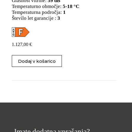
Glasnost vitrine:
39 dB
Temperaturno območje:
5-18 °C
Temperaturna področja:
1
Število let garancije :
3
1.127,00
€
Dodaj v košarico
Imate dodatna vprašanja?