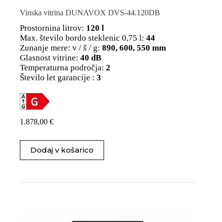
Vinska vitrina DUNAVOX DVS-44.120DB
Prostornina litrov:
120 l
Max. število bordo steklenic 0,75 l:
44
Zunanje mere: v / š / g:
890, 600, 550 mm
Glasnost vitrine:
40 dB
Temperaturna področja:
2
Število let garancije :
3
1.878,00
€
Dodaj v košarico