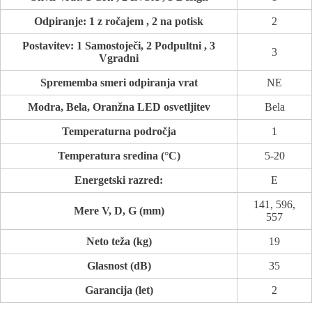
Odpiranje: 1 z ročajem , 2 na potisk
2
Postavitev: 1 Samostoječi, 2 Podpultni , 3
3
Vgradni
Sprememba smeri odpiranja vrat
NE
Modra, Bela, Oranžna LED osvetljitev
Bela
Temperaturna področja
1
Temperatura sredina (°C)
5-20
Energetski razred:
E
141, 596,
Mere V, D, G (mm)
557
Neto teža (kg)
19
Glasnost (dB)
35
Garancija (let)
2