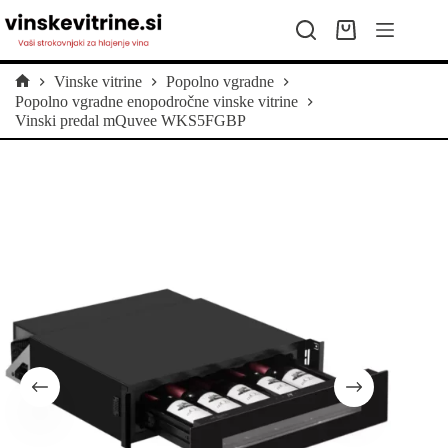
Skip
to
Shopping
content
cart
Vinske vitrine
Popolno vgradne
Home
Popolno vgradne enopodročne vinske vitrine
Vinski predal mQuvee WKS5FGBP