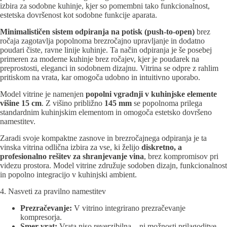
izbira za sodobne kuhinje, kjer so pomembni tako funkcionalnost,
estetska dovršenost kot sodobne funkcije aparata.
Minimalističen sistem odpiranja na potisk (push-to-open)
brez
ročaja zagotavlja popolnoma brezročajno upravljanje in dodatno
poudari čiste, ravne linije kuhinje. Ta način odpiranja je še posebej
primeren za moderne kuhinje brez ročajev, kjer je poudarek na
preprostosti, eleganci in sodobnem dizajnu. Vitrina se odpre z rahlim
pritiskom na vrata, kar omogoča udobno in intuitivno uporabo.
Model vitrine je namenjen
popolni vgradnji v kuhinjske elemente
višine 15 cm
. Z višino približno
145
mm
se popolnoma prilega
standardnim kuhinjskim elementom in omogoča estetsko dovršeno
namestitev.
Zaradi svoje kompaktne zasnove in brezročajnega odpiranja je ta
vinska vitrina odlična izbira za vse, ki želijo
diskretno, a
profesionalno rešitev za shranjevanje vina
, brez kompromisov pri
videzu prostora. Model vitrine združuje sodoben dizajn, funkcionalnost
in popolno integracijo v kuhinjski ambient.
4. Nasveti za pravilno namestitev
Prezračevanje:
V vitrino integrirano prezračevanje
kompresorja.
Smer vrat:
Vrata niso reverzibilna – ni možnosti prilagoditve