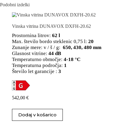
Podobni izdelki
Vinska vitrina DUNAVOX DXFH-20.62
Prostornina litrov:
62 l
Max. število bordo steklenic 0,75 l:
20
Zunanje mere: v / š / g:
650, 430, 480 mm
Glasnost vitrine:
44 dB
Temperaturno območje:
4-18 °C
Temperaturna področja:
1
Število let garancije :
3
542,00
€
Dodaj v košarico