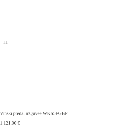
Vinski predal mQuvee WKS5FGBP
1.121,00
€