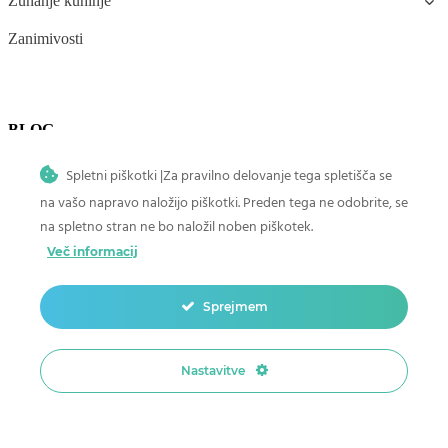
Zunanje kuhinje
Zanimivosti
BLOG
Spletni piškotki |Za pravilno delovanje tega spletišča se
Vinska vitrina za dom
na vašo napravo naložijo piškotki. Preden tega ne odobrite, se
Zunanji hladilnik za letno kuhinjo
na spletno stran ne bo naložil noben piškotek.
Kuhanje z vinom: koristi za zdravje
Več informacij
Top 5 modelov vinskih vitrin za vaš dom
Sprejmem
Vinske regije v Sloveniji
Nastavitve
BLOG