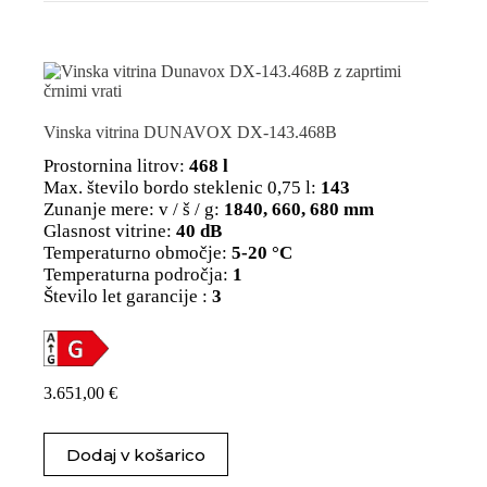
Vinska vitrina DUNAVOX DX-143.468B
Prostornina litrov:
468 l
Max. število bordo steklenic 0,75 l:
143
Zunanje mere: v / š / g:
1840, 660, 680 mm
Glasnost vitrine:
40 dB
Temperaturno območje:
5-20 °C
Temperaturna področja:
1
Število let garancije :
3
3.651,00
€
Dodaj v košarico