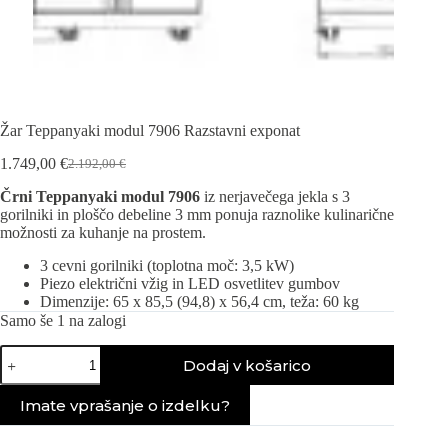
Žar Teppanyaki modul 7906 Razstavni exponat
1.749,00
€
2.192,00
€
Izvirna
Trenutna
cena
cena
Črni Teppanyaki modul 7906
iz nerjavečega jekla s 3
je
je:
gorilniki in ploščo debeline 3 mm ponuja raznolike kulinarične
bila:
1.749,00 €.
možnosti za kuhanje na prostem.
2.192,00 €.
3 cevni gorilniki (toplotna moč: 3,5 kW)
Piezo električni vžig in LED osvetlitev gumbov
Dimenzije: 65 x 85,5 (94,8) x 56,4 cm, teža: 60 kg
Samo še 1 na zalogi
Žar
Dodaj v košarico
Teppanyaki
modul
7906
Imate vprašanje o izdelku?
Razstavni
exponat