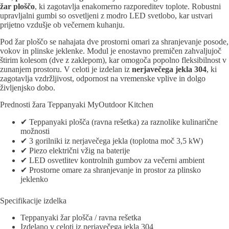
žar ploščo
, ki zagotavlja enakomerno razporeditev toplote. Robustni
upravljalni gumbi so osvetljeni z modro LED svetlobo, kar ustvari
prijetno vzdušje ob večernem kuhanju.
Pod žar ploščo se nahajata dve prostorni omari za shranjevanje posode,
vokov in plinske jeklenke. Modul je enostavno premičen zahvaljujoč
štirim kolesom (dve z zaklepom), kar omogoča popolno fleksibilnost v
zunanjem prostoru. V celoti je izdelan iz
nerjavečega jekla 304
, ki
zagotavlja vzdržljivost, odpornost na vremenske vplive in dolgo
življenjsko dobo.
Prednosti žara Teppanyaki MyOutdoor Kitchen
✔ Teppanyaki plošča (ravna rešetka) za raznolike kulinarične
možnosti
✔ 3 gorilniki iz nerjavečega jekla (toplotna moč 3,5 kW)
✔ Piezo električni vžig na baterije
✔ LED osvetlitev kontrolnih gumbov za večerni ambient
✔ Prostorne omare za shranjevanje in prostor za plinsko
jeklenko
Specifikacije izdelka
Teppanyaki žar plošča / ravna rešetka
Izdelano v celoti iz nerjavečega jekla 304