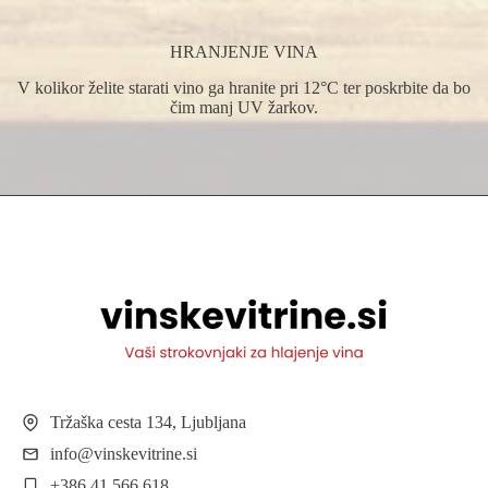
HRANJENJE VINA
V kolikor želite starati vino ga hranite pri 12°C ter poskrbite da bo
čim manj UV žarkov.
Tržaška cesta 134, Ljubljana
info@vinskevitrine.si
+386 41 566 618