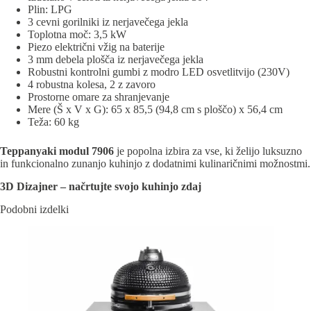
Plin: LPG
3 cevni gorilniki iz nerjavečega jekla
Toplotna moč: 3,5 kW
Piezo električni vžig na baterije
3 mm debela plošča iz nerjavečega jekla
Robustni kontrolni gumbi z modro LED osvetlitvijo (230V)
4 robustna kolesa, 2 z zavoro
Prostorne omare za shranjevanje
Mere (Š x V x G): 65 x 85,5 (94,8 cm s ploščo) x 56,4 cm
Teža: 60 kg
Teppanyaki modul 7906
je popolna izbira za vse, ki želijo luksuzno
in funkcionalno zunanjo kuhinjo z dodatnimi kulinaričnimi možnostmi.
3D Dizajner – načrtujte svojo kuhinjo zdaj
Podobni izdelki