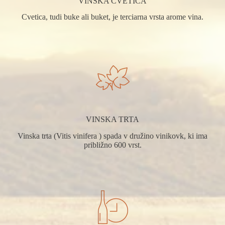
VINSKA CVETICA
Cvetica, tudi buke ali buket, je terciarna vrsta arome vina.
VINSKA TRTA
Vinska trta (Vitis vinifera ) spada v družino vinikovk, ki ima
približno 600 vrst.