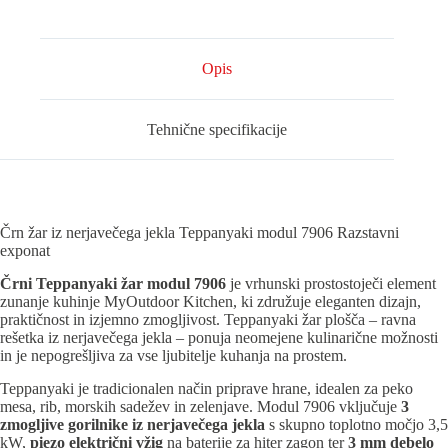
količina
Opis
Tehnične specifikacije
Črn žar iz nerjavečega jekla Teppanyaki modul 7906 Razstavni
exponat
Črni Teppanyaki žar modul 7906
je vrhunski prostostoječi element
zunanje kuhinje MyOutdoor Kitchen, ki združuje eleganten dizajn,
praktičnost in izjemno zmogljivost. Teppanyaki žar plošča – ravna
rešetka iz nerjavečega jekla – ponuja neomejene kulinarične možnosti
in je nepogrešljiva za vse ljubitelje kuhanja na prostem.
Teppanyaki je tradicionalen način priprave hrane, idealen za peko
mesa, rib, morskih sadežev in zelenjave. Modul 7906 vključuje
3
zmogljive gorilnike iz nerjavečega jekla
s skupno toplotno močjo 3,5
kW,
piezo električni vžig
na baterije za hiter zagon ter
3 mm debelo