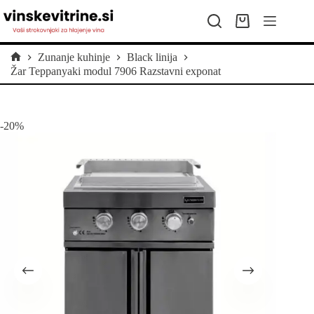
Skip
to
Shopping
content
cart
Zunanje kuhinje
Black linija
Home
Žar Teppanyaki modul 7906 Razstavni exponat
-20%