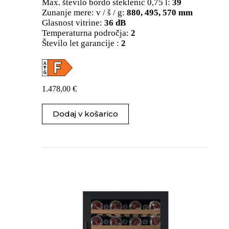
Max. število bordo steklenic 0,75 l:
39
Zunanje mere: v / š / g:
880, 495, 570 mm
Glasnost vitrine:
36 dB
Temperaturna področja:
2
Število let garancije :
2
1.478,00
€
Dodaj v košarico