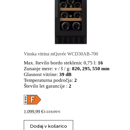
Vinska vitrina mQuvée WCD30AB-700
Max. število bordo steklenic 0,75 l:
16
Zunanje mere: v / š / g:
820, 295, 550 mm
Glasnost vitrine:
39 dB
Temperaturna področja:
2
Število let garancije :
2
1.099,99
€
1.224,00
€
Izvirna
Trenutna
cena
cena
je
je:
Dodaj v košarico
bila:
1.099,99 €.