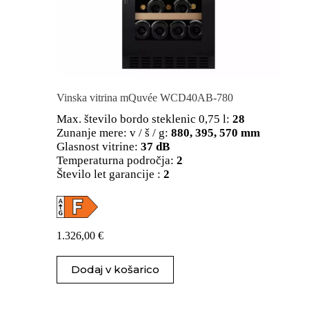
Vinska vitrina mQuvée WCD40AB-780
Max. število bordo steklenic 0,75 l:
28
Zunanje mere: v / š / g:
880, 395, 570 mm
Glasnost vitrine:
37 dB
Temperaturna področja:
2
Število let garancije :
2
1.326,00
€
Dodaj v košarico