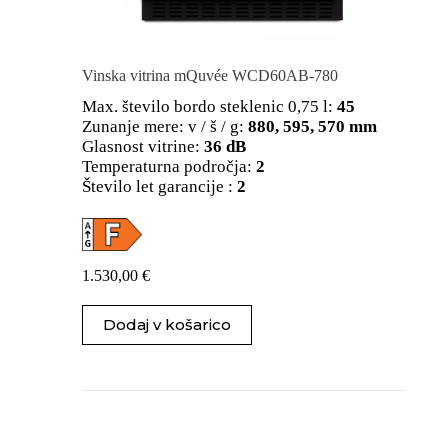
Vinska vitrina mQuvée WCD60AB-780
Max. število bordo steklenic 0,75 l:
45
Zunanje mere: v / š / g:
880, 595, 570 mm
Glasnost vitrine:
36 dB
Temperaturna področja:
2
Število let garancije :
2
1.530,00
€
Dodaj v košarico