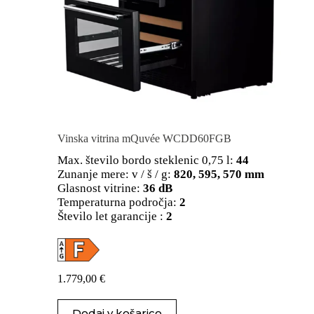
Vinska vitrina mQuvée WCDD60FGB
Max. število bordo steklenic 0,75 l:
44
Zunanje mere: v / š / g:
820, 595, 570 mm
Glasnost vitrine:
36 dB
Temperaturna področja:
2
Število let garancije :
2
1.779,00
€
Dodaj v košarico