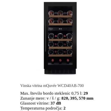
Vinska vitrina mQuvée WCD40AB-700
Max. število bordo steklenic 0,75 l:
29
Zunanje mere: v / š / g:
820, 395, 570 mm
Glasnost vitrine:
37 dB
Temperaturna področja:
2