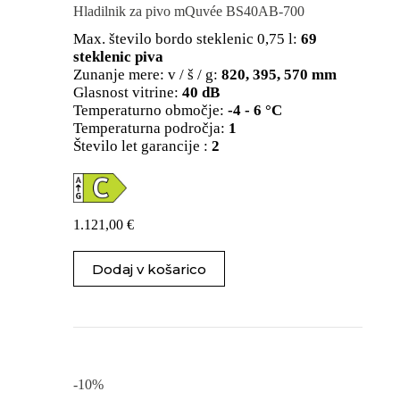
Hladilnik za pivo mQuvée BS40AB-700
Max. število bordo steklenic 0,75 l:
69
steklenic piva
Zunanje mere: v / š / g:
820, 395, 570 mm
Glasnost vitrine:
40 dB
Temperaturno območje:
-4 - 6 °C
Temperaturna področja:
1
Število let garancije :
2
1.121,00
€
Dodaj v košarico
-10%