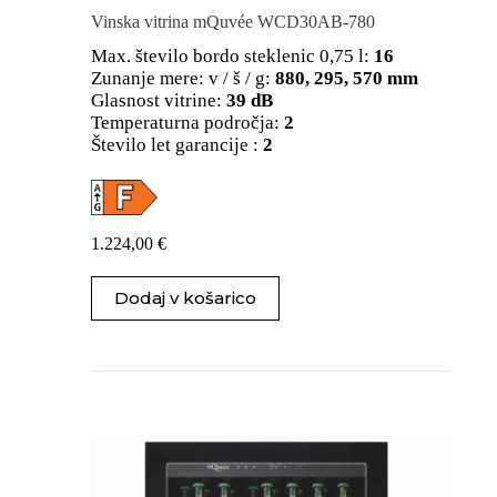
Vinska vitrina mQuvée WCD30AB-780
Max. število bordo steklenic 0,75 l:
16
Zunanje mere: v / š / g:
880, 295, 570 mm
Glasnost vitrine:
39 dB
Temperaturna področja:
2
Število let garancije :
2
1.224,00
€
Dodaj v košarico