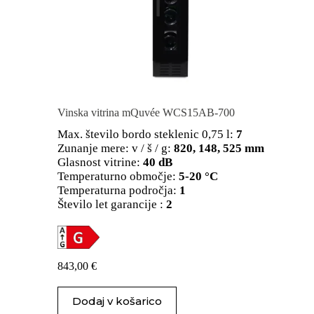
Vinska vitrina mQuvée WCS15AB-700
Max. število bordo steklenic 0,75 l:
7
Zunanje mere: v / š / g:
820, 148, 525 mm
Glasnost vitrine:
40 dB
Temperaturno območje:
5-20 °C
Temperaturna področja:
1
Število let garancije :
2
843,00
€
Dodaj v košarico