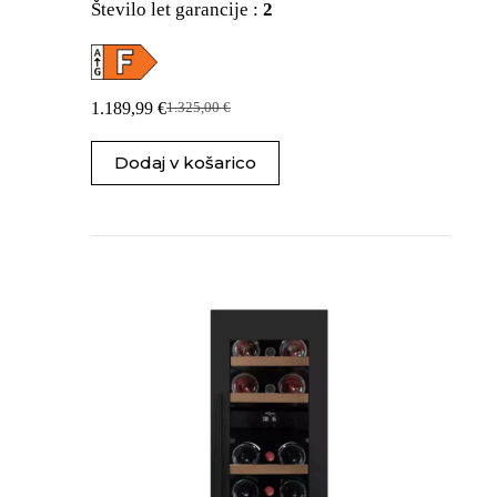
Število let garancije :
2
1.189,99
€
1.325,00
€
Izvirna
Trenutna
cena
cena
je
je:
Dodaj v košarico
bila:
1.189,99 €.
1.325,00 €.