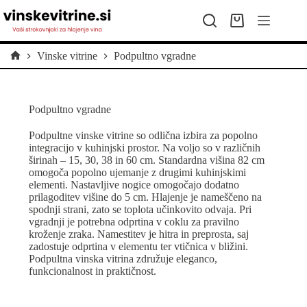
Skip
to
Shopping
content
cart
Vinske vitrine
Podpultno vgradne
Home
Podpultno vgradne
Podpultne vinske vitrine so odlična izbira za popolno
integracijo v kuhinjski prostor. Na voljo so v različnih
širinah – 15, 30, 38 in 60 cm. Standardna višina 82 cm
omogoča popolno ujemanje z drugimi kuhinjskimi
elementi. Nastavljive nogice omogočajo dodatno
prilagoditev višine do 5 cm. Hlajenje je nameščeno na
spodnji strani, zato se toplota učinkovito odvaja. Pri
vgradnji je potrebna odprtina v coklu za pravilno
kroženje zraka. Namestitev je hitra in preprosta, saj
zadostuje odprtina v elementu ter vtičnica v bližini.
Podpultna vinska vitrina združuje eleganco,
funkcionalnost in praktičnost.