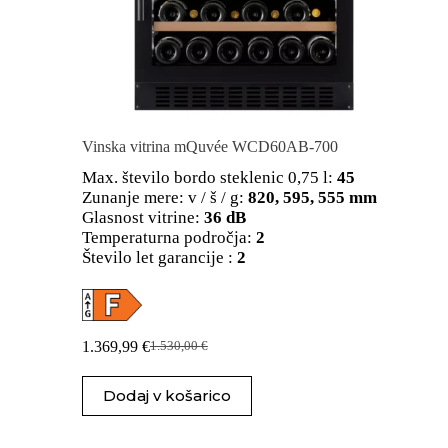
Vinska vitrina mQuvée WCD60AB-700
Max. število bordo steklenic 0,75 l:
45
Zunanje mere: v / š / g:
820, 595, 555 mm
Glasnost vitrine:
36 dB
Temperaturna področja:
2
Število let garancije :
2
1.369,99
€
1.530,00
€
Izvirna
Trenutna
cena
cena
je
je:
Dodaj v košarico
bila:
1.369,99 €.
1.530,00 €.