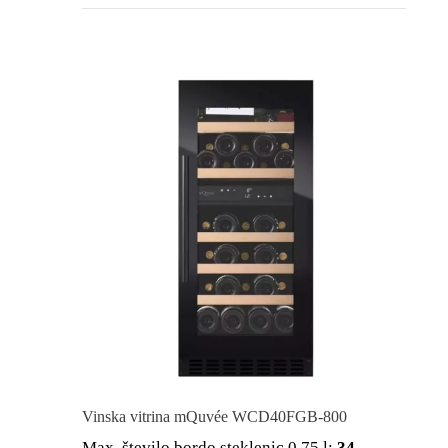
Vinska vitrina mQuvée WCD40FGB-800
Max. število bordo steklenic 0,75 l:
34