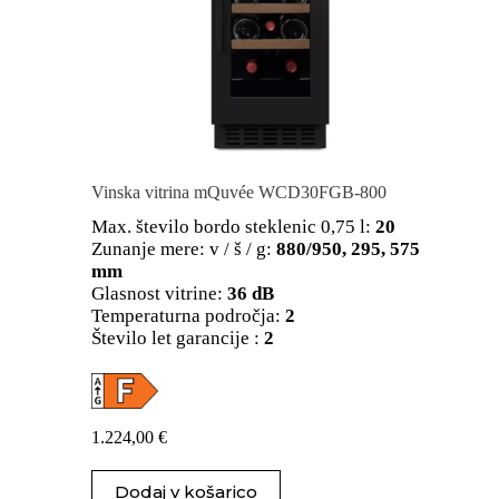
Vinska vitrina mQuvée WCD30FGB-800
Max. število bordo steklenic 0,75 l:
20
Zunanje mere: v / š / g:
880/950, 295, 575
mm
Glasnost vitrine:
36 dB
Temperaturna področja:
2
Število let garancije :
2
1.224,00
€
Dodaj v košarico