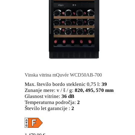
Vinska vitrina mQuvée WCD50AB-700
Max. število bordo steklenic 0,75 l:
39
Zunanje mere: v / š / g:
820, 495, 570 mm
Glasnost vitrine:
36 dB
Temperaturna področja:
2
Število let garancije :
2