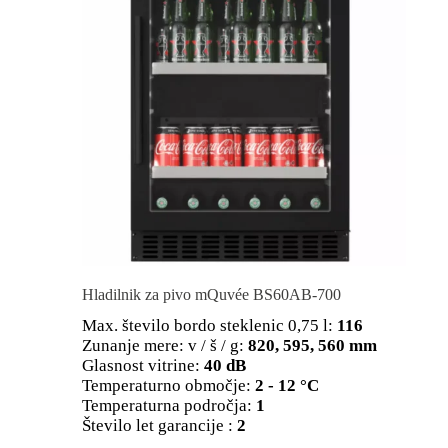
Hladilnik za pivo mQuvée BS60AB-700
Max. število bordo steklenic 0,75 l:
116
Zunanje mere: v / š / g:
820, 595, 560 mm
Glasnost vitrine:
40 dB
Temperaturno območje:
2 - 12 °C
Temperaturna področja:
1
Število let garancije :
2