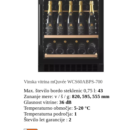
Vinska vitrina mQuvée WCS60ABPS-700
Max. število bordo steklenic 0,75 l:
43
Zunanje mere: v / š / g:
820, 595, 555 mm
Glasnost vitrine:
36 dB
Temperaturno območje:
5-20 °C
Temperaturna področja:
1
Število let garancije :
2