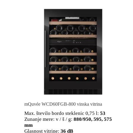
mQuvée WCD60FGB-800 vinska vitrina
Max. število bordo steklenic 0,75 l:
53
Zunanje mere: v / š / g:
880/950, 595, 575
mm
Glasnost vitrine:
36 dB