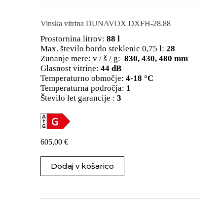
Vinska vitrina DUNAVOX DXFH-28.88
Prostornina litrov:
88 l
Max. število bordo steklenic 0,75 l:
28
Zunanje mere: v / š / g:
830, 430, 480 mm
Glasnost vitrine:
44 dB
Temperaturno območje:
4-18 °C
Temperaturna področja:
1
Število let garancije :
3
605,00
€
Dodaj v košarico