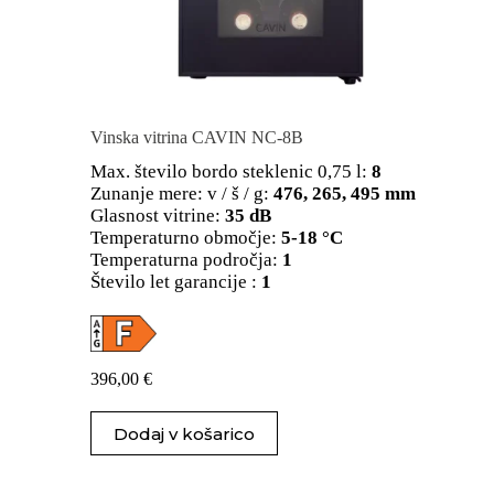
Vinska vitrina CAVIN NC-8B
Max. število bordo steklenic 0,75 l:
8
Zunanje mere: v / š / g:
476, 265, 495 mm
Glasnost vitrine:
35 dB
Temperaturno območje:
5-18 °C
Temperaturna področja:
1
Število let garancije :
1
396,00
€
Dodaj v košarico