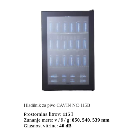
Hladilnik za pivo CAVIN NC-115B
Prostornina litrov:
115 l
Zunanje mere: v / š / g:
850, 540, 539 mm
Glasnost vitrine:
40 dB