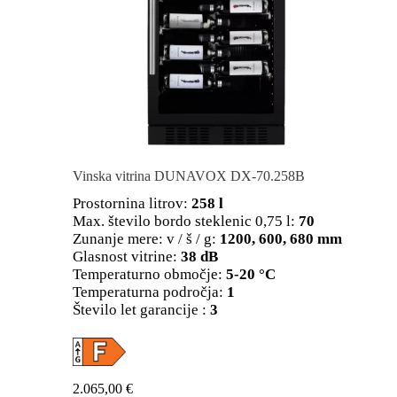
Vinska vitrina DUNAVOX DX-70.258B
Prostornina litrov:
258 l
Max. število bordo steklenic 0,75 l:
70
Zunanje mere: v / š / g:
1200, 600, 680 mm
Glasnost vitrine:
38 dB
Temperaturno območje:
5-20 °C
Temperaturna področja:
1
Število let garancije :
3
2.065,00
€