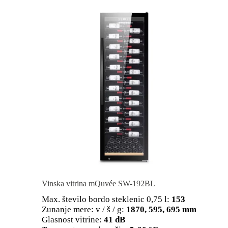
Vinska vitrina mQuvée SW-192BL
Max. število bordo steklenic 0,75 l:
153
Zunanje mere: v / š / g:
1870, 595, 695 mm
Glasnost vitrine:
41 dB