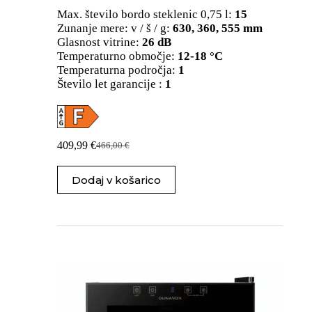
Max. število bordo steklenic 0,75 l:
15
Zunanje mere: v / š / g:
630, 360, 555 mm
Glasnost vitrine:
26 dB
Temperaturno območje:
12-18 °C
Temperaturna področja:
1
Število let garancije :
1
409,99
€
466,00
€
Izvirna
Trenutna
cena
cena
je
je:
Dodaj v košarico
bila:
409,99 €.
466,00 €.