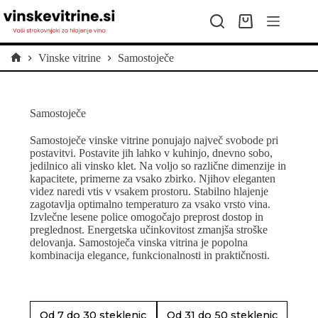
Skip
to
Shopping
content
cart
Vinske vitrine
Samostoječe
Home
Samostoječe
Samostoječe vinske vitrine ponujajo največ svobode pri
postavitvi. Postavite jih lahko v kuhinjo, dnevno sobo,
jedilnico ali vinsko klet. Na voljo so različne dimenzije in
kapacitete, primerne za vsako zbirko. Njihov eleganten
videz naredi vtis v vsakem prostoru. Stabilno hlajenje
zagotavlja optimalno temperaturo za vsako vrsto vina.
Izvlečne lesene police omogočajo preprost dostop in
preglednost. Energetska učinkovitost zmanjša stroške
delovanja. Samostoječa vinska vitrina je popolna
kombinacija elegance, funkcionalnosti in praktičnosti.
Od 7 do 30 steklenic
Od 31 do 50 steklenic