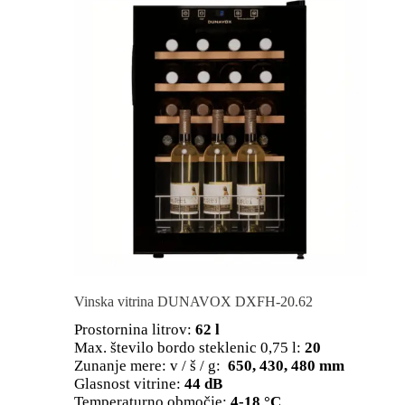
Vinska vitrina DUNAVOX DXFH-20.62
Prostornina litrov:
62 l
Max. število bordo steklenic 0,75 l:
20
Zunanje mere: v / š / g:
650, 430, 480 mm
Glasnost vitrine:
44 dB
Temperaturno območje:
4-18 °C