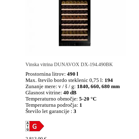
Vinska vitrina DUNAVOX DX-194.490BK
Prostornina litrov:
490 l
Max. število bordo steklenic 0,75 l:
194
Zunanje mere: v / š / g:
1840, 660, 680 mm
Glasnost vitrine:
40 dB
Temperaturno območje:
5-20 °C
Temperaturna področja:
1
Število let garancije :
3
2.813,00
€