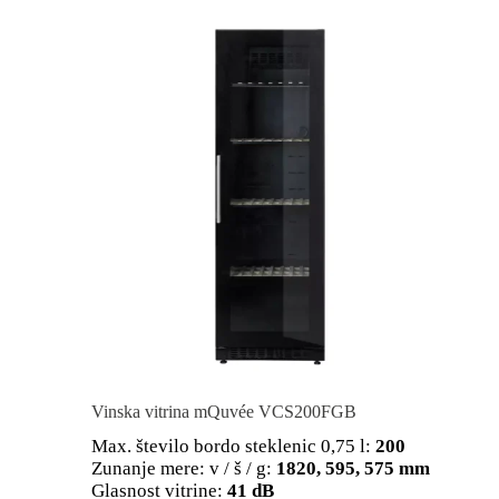
Vinska vitrina mQuvée VCS200FGB
Max. število bordo steklenic 0,75 l:
200
Zunanje mere: v / š / g:
1820, 595, 575 mm
Glasnost vitrine:
41 dB