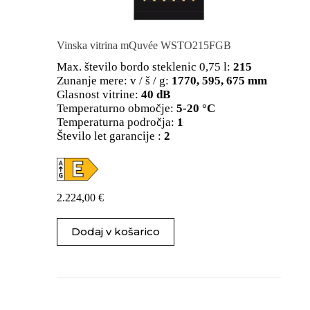
Vinska vitrina mQuvée WSTO215FGB
Max. število bordo steklenic 0,75 l:
215
Zunanje mere: v / š / g:
1770, 595, 675 mm
Glasnost vitrine:
40 dB
Temperaturno območje:
5-20 °C
Temperaturna področja:
1
Število let garancije :
2
2.224,00
€
Dodaj v košarico