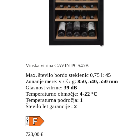
Vinska vitrina CAVIN PCS45B
Max. število bordo steklenic 0,75 l:
45
Zunanje mere: v / š / g:
850, 540, 550 mm
Glasnost vitrine:
39 dB
Temperaturno območje:
4-22 °C
Temperaturna področja:
1
Število let garancije :
2
723,00
€