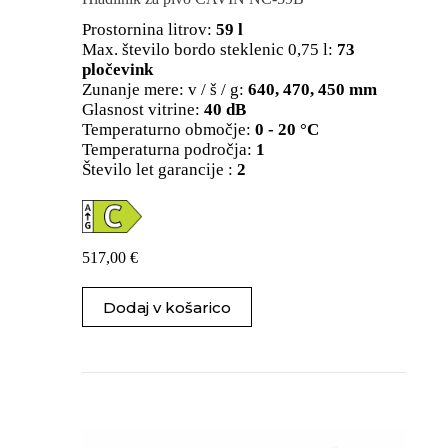
Prostornina litrov:
59 l
Max. število bordo steklenic 0,75 l:
73
pločevink
Zunanje mere: v / š / g:
640, 470, 450 mm
Glasnost vitrine:
40 dB
Temperaturno območje:
0 - 20 °C
Temperaturna področja:
1
Število let garancije :
2
517,00
€
Dodaj v košarico