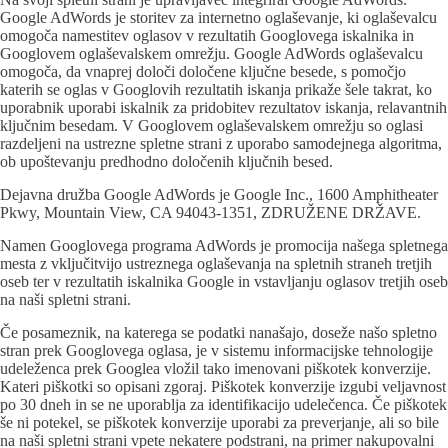
Google AdWords je storitev za internetno oglaševanje, ki oglaševalcu
omogoča namestitev oglasov v rezultatih Googlovega iskalnika in
Googlovem oglaševalskem omrežju. Google AdWords oglaševalcu
omogoča, da vnaprej določi določene ključne besede, s pomočjo
katerih se oglas v Googlovih rezultatih iskanja prikaže šele takrat, ko
uporabnik uporabi iskalnik za pridobitev rezultatov iskanja, relavantnih
ključnim besedam. V Googlovem oglaševalskem omrežju so oglasi
razdeljeni na ustrezne spletne strani z uporabo samodejnega algoritma,
ob upoštevanju predhodno določenih ključnih besed.
Dejavna družba Google AdWords je Google Inc., 1600 Amphitheater
Pkwy, Mountain View, CA 94043-1351, ZDRUŽENE DRŽAVE.
Namen Googlovega programa AdWords je promocija našega spletnega
mesta z vključitvijo ustreznega oglaševanja na spletnih straneh tretjih
oseb ter v rezultatih iskalnika Google in vstavljanju oglasov tretjih oseb
na naši spletni strani.
Če posameznik, na katerega se podatki nanašajo, doseže našo spletno
stran prek Googlovega oglasa, je v sistemu informacijske tehnologije
udeleženca prek Googlea vložil tako imenovani piškotek konverzije.
Kateri piškotki so opisani zgoraj. Piškotek konverzije izgubi veljavnost
po 30 dneh in se ne uporablja za identifikacijo udelečenca. Če piškotek
še ni potekel, se piškotek konverzije uporabi za preverjanje, ali so bile
na naši spletni strani vpete nekatere podstrani, na primer nakupovalni