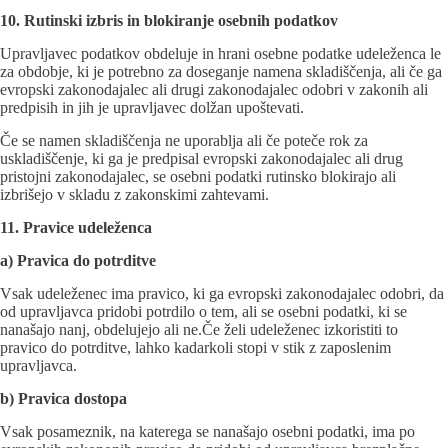
10. Rutinski izbris in blokiranje osebnih podatkov
Upravljavec podatkov obdeluje in hrani osebne podatke udeleženca le
za obdobje, ki je potrebno za doseganje namena skladiščenja, ali če ga
evropski zakonodajalec ali drugi zakonodajalec odobri v zakonih ali
predpisih in jih je upravljavec dolžan upoštevati.
Če se namen skladiščenja ne uporablja ali če poteče rok za
uskladiščenje, ki ga je predpisal evropski zakonodajalec ali drug
pristojni zakonodajalec, se osebni podatki rutinsko blokirajo ali
izbrišejo v skladu z zakonskimi zahtevami.
11. Pravice udeleženca
a) Pravica do potrditve
Vsak udeleženec ima pravico, ki ga evropski zakonodajalec odobri, da
od upravljavca pridobi potrdilo o tem, ali se osebni podatki, ki se
nanašajo nanj, obdelujejo ali ne.Če želi udeleženec izkoristiti to
pravico do potrditve, lahko kadarkoli stopi v stik z zaposlenim
upravljavca.
b) Pravica dostopa
Vsak posameznik, na katerega se nanašajo osebni podatki, ima po