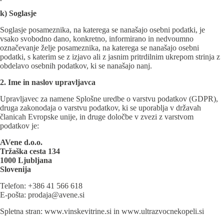
k) Soglasje
Soglasje posameznika, na katerega se nanašajo osebni podatki, je
vsako svobodno dano, konkretno, informirano in nedvoumno
označevanje želje posameznika, na katerega se nanašajo osebni
podatki, s katerim se z izjavo ali z jasnim pritrdilnim ukrepom strinja z
obdelavo osebnih podatkov, ki se nanašajo nanj.
2. Ime in naslov upravljavca
Upravljavec za namene Splošne uredbe o varstvu podatkov (GDPR),
druga zakonodaja o varstvu podatkov, ki se uporablja v državah
članicah Evropske unije, in druge določbe v zvezi z varstvom
podatkov je:
AVene d.o.o.
Tržaška cesta 134
1000 Ljubljana
Slovenija
Telefon: +386 41 566 618
E-pošta: prodaja@avene.si
Spletna stran:
www.vinskevitrine.si
in
www.ultrazvocnekopeli.si