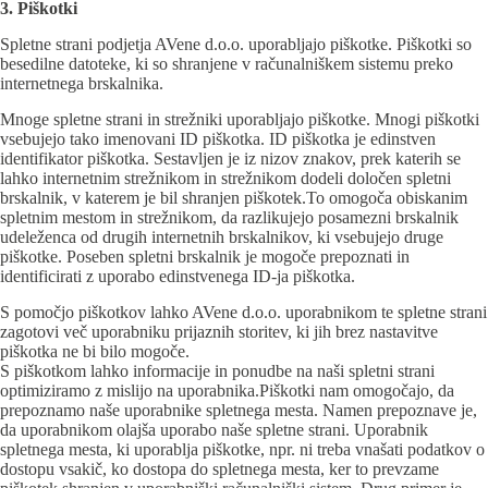
3. Piškotki
Spletne strani podjetja AVene d.o.o. uporabljajo piškotke. Piškotki so
besedilne datoteke, ki so shranjene v računalniškem sistemu preko
internetnega brskalnika.
Mnoge spletne strani in strežniki uporabljajo piškotke. Mnogi piškotki
vsebujejo tako imenovani ID piškotka. ID piškotka je edinstven
identifikator piškotka. Sestavljen je iz nizov znakov, prek katerih se
lahko internetnim strežnikom in strežnikom dodeli določen spletni
brskalnik, v katerem je bil shranjen piškotek.To omogoča obiskanim
spletnim mestom in strežnikom, da razlikujejo posamezni brskalnik
udeleženca od drugih internetnih brskalnikov, ki vsebujejo druge
piškotke. Poseben spletni brskalnik je mogoče prepoznati in
identificirati z uporabo edinstvenega ID-ja piškotka.
S pomočjo piškotkov lahko AVene d.o.o. uporabnikom te spletne strani
zagotovi več uporabniku prijaznih storitev, ki jih brez nastavitve
piškotka ne bi bilo mogoče.
S piškotkom lahko informacije in ponudbe na naši spletni strani
optimiziramo z mislijo na uporabnika.Piškotki nam omogočajo, da
prepoznamo naše uporabnike spletnega mesta. Namen prepoznave je,
da uporabnikom olajša uporabo naše spletne strani. Uporabnik
spletnega mesta, ki uporablja piškotke, npr. ni treba vnašati podatkov o
dostopu vsakič, ko dostopa do spletnega mesta, ker to prevzame