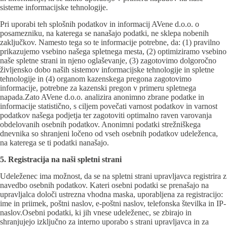
sisteme informacijske tehnologije.
Pri uporabi teh splošnih podatkov in informacij AVene d.o.o. o
posamezniku, na katerega se nanašajo podatki, ne sklepa nobenih
zaključkov. Namesto tega so te informacije potrebne, da: (1) pravilno
prikazujemo vsebino našega spletnega mesta, (2) optimiziramo vsebino
naše spletne strani in njeno oglaševanje, (3) zagotovimo dolgoročno
življensko dobo naših sistemov informacijske tehnologije in spletne
tehnologije in (4) organom kazenskega pregona zagotovimo
informacije, potrebne za kazenski pregon v primeru spletnega
napada.Zato AVene d.o.o. analizira anonimno zbrane podatke in
informacije statistično, s ciljem povečati varnost podatkov in varnost
podatkov našega podjetja ter zagotoviti optimalno raven varovanja
obdelovanih osebnih podatkov. Anonimni podatki strežniškega
dnevnika so shranjeni ločeno od vseh osebnih podatkov udeleženca,
na katerega se ti podatki nanašajo.
5. Registracija na naši spletni strani
Udeleženec ima možnost, da se na spletni strani upravljavca registrira z
navedbo osebnih podatkov. Kateri osebni podatki se prenašajo na
upravljalca določi ustrezna vhodna maska, uporabljena za registracijo:
ime in priimek, poštni naslov, e-poštni naslov, telefonska številka in IP-
naslov.Osebni podatki, ki jih vnese udeleženec, se zbirajo in
shranjujejo izključno za interno uporabo s strani upravljavca in za