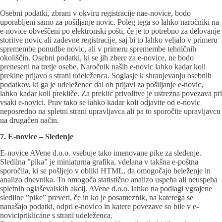
Osebni podatki, zbrani v okviru registracije nae-novice, bodo
uporabljeni samo za pošiljanje novic. Poleg tega so lahko naročniki na
e-novice obveščeni po elektronski pošti, če je to potrebno za delovanje
storitve novic ali zadevne registracije, saj bi to lahko veljalo v primeru
spremembe ponudbe novic, ali v primeru spremembe tehničnih
okoliščin. Osebni podatki, ki se jih zbere za e-novice, ne bodo
preneseni na tretje osebe. Naročnik naših e-novic lahko kadar koli
prekine prijavo s strani udeleženca. Soglasje k shranjevanju osebnih
podatkov, ki ga je udeleženec dal ob prijavi za pošiljanje e-novic,
lahko kadar koli prekliče. Za preklic privolitve je ustrezna povezava pri
vsaki e-novici. Prav tako se lahko kadar koli odjavite od e-novic
neposredno na spletni strani upravljavca ali pa to sporočite upravljavcu
na drugačen način.
7. E-novice – Sledenje
E-novice AVene d.o.o. vsebuje tako imenovane pike za sledenje.
Sledilna ”pika” je miniaturna grafika, vdelana v takšna e-poštna
sporočila, ki se pošljejo v obliki HTML, da omogočajo beleženje in
analizo dnevnika. To omogoča statistično analizo uspeha ali neuspeha
spletnih oglaševalskih akcij. AVene d.o.o. lahko na podlagi vgrajene
sledilne ”pike” preveri, če in ko je posameznik, na katerega se
nanašajo podatki, odprl e-novico in katere povezave so bile v e-
novicipriklicane s strani udeleženca.