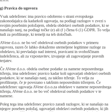
g) Pravica do ugovora
Vsak udeleženec ima pravico odobreno s strani evropskega
zakonodajalca da kadarkoli ugovarja, na podlagi razlogov v zvezi s
svojim posebnim položajem, obdela obdelavi osebnih podatkov, ki se
nanašajo nanj, na podlagi točke (e) ali (f ) člena 6 (1) GDPR. To velja
tudi za profiliranje, ki temelji na teh določbah.
AVene d.o.o. ne bo več obdeloval osebnih podatkov v primeru
ugovora, razen če lahko dokažemo utemeljene legitimne razloge za
obdelavo, ki prevladajo nad interesi, pravicami in svoboščinam
iudeleženca, ali za vzpostavitev, izvajanje ali zagovarjanje pravnih
terjatev.
Če AVene d.o.o. obdela osebne podatke za namene neposrednega
trženja, ima udeleženec pravico kadar koli ugovarjati obdelavi osebnih
podatkov, ki se nanašajo nanj, za takšno trženje. To velja za
profiliranje, če je povezano s takšnim neposrednim trženjem. Če
udeleženec ugovarja AVene d.o.o.za obdelave v namene neposrednega
trženja, AVene d.o.o. ne bo več obdeloval osebnih podatkov v te
namene.
Poleg tega ima udeleženec pravico zaradi razlogov, ki se nanašajo na
njegov poseben položaj, ugovarjati obdelavi osebnih podatkov, ki jih