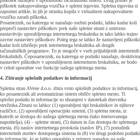
piškotek shranjen v uporabniški računalniški sistem. Drug primer je
piškotek nakupovalnega vozička v spletni trgovini. Spletna trgovina si
zapomni artikle, ki jih je stranka kupila v virtualnem nakupovalnem
vozičku zaradi piškotka.
Posameznik, na katerega se nanašajo osebni podatki, lahko kadar koli
prepreči nastavitev piškotkov prek naše spletne strani z ustrezno
nastavitvijo uporabljenega internetnega brskalnika in tako lahko trajno
zavrne nastavitev piškotkov. Poleg tega se lahko že nastavljeni piškotki
kadar koli izbrišejo prek internetnega brskalnika ali drugih
računalniških programov. To je mogoče v vseh priljubljenih internetnih
brskalnikih. Čeposameznik, na katerega se podatki nanašajo, deaktivira
nastavitev piškotkov v uporabljenem internetnem brskalniku, ne bodo
v celoti uporabne vse funkcije našega spletnega mesta.
4. Zbiranje splošnih podatkov in informacij
Spletna stran AVene d.o.o. zbira vrsto splošnih podatkov in informacij,
ko posameznik ali avtomatiziran sistem obišče spletno mesto. Ti
splošni podatki in informacije so shranjeni v datotekah dnevnika
strežnika.Zbrani so lahko: (1) uporabljeni tipi brskalnikov in njihove
različice, (2) uporabljeni operacijski sistemi, (3) spletna mesta, iz
katerih se dostopa do našega spletnega mesta (tako imenovanega
napotitelja), (4) – spletne strani, (5) datum in čas dostopa do spletnega
mesta, (6) naslov internetnega protokola (naslov IP), (7) ponudnik
internetnih storitev dostopnega sistema in (8) vsi drugi podobni podatki
in informacije, ki se lahko uporabijo v primeru napadov na naše