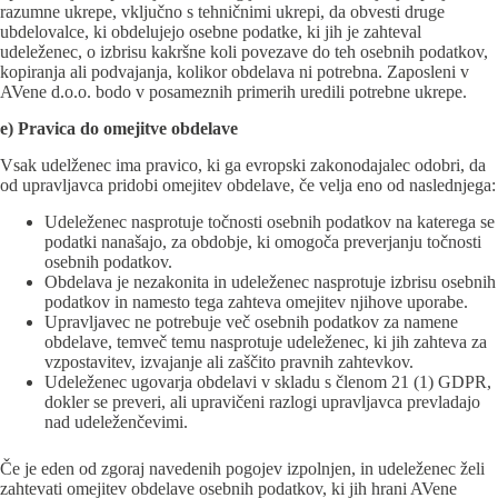
razumne ukrepe, vključno s tehničnimi ukrepi, da obvesti druge
ubdelovalce, ki obdelujejo osebne podatke, ki jih je zahteval
udeleženec, o izbrisu kakršne koli povezave do teh osebnih podatkov,
kopiranja ali podvajanja, kolikor obdelava ni potrebna. Zaposleni v
AVene d.o.o. bodo v posameznih primerih uredili potrebne ukrepe.
e) Pravica do omejitve obdelave
Vsak udelženec ima pravico, ki ga evropski zakonodajalec odobri, da
od upravljavca pridobi omejitev obdelave, če velja eno od naslednjega:
Udeleženec nasprotuje točnosti osebnih podatkov na katerega se
podatki nanašajo, za obdobje, ki omogoča preverjanju točnosti
osebnih podatkov.
Obdelava je nezakonita in udeleženec nasprotuje izbrisu osebnih
podatkov in namesto tega zahteva omejitev njihove uporabe.
Upravljavec ne potrebuje več osebnih podatkov za namene
obdelave, temveč temu nasprotuje udeleženec, ki jih zahteva za
vzpostavitev, izvajanje ali zaščito pravnih zahtevkov.
Udeleženec ugovarja obdelavi v skladu s členom 21 (1) GDPR,
dokler se preveri, ali upravičeni razlogi upravljavca prevladajo
nad udeleženčevimi.
Če je eden od zgoraj navedenih pogojev izpolnjen, in udeleženec želi
zahtevati omejitev obdelave osebnih podatkov, ki jih hrani AVene