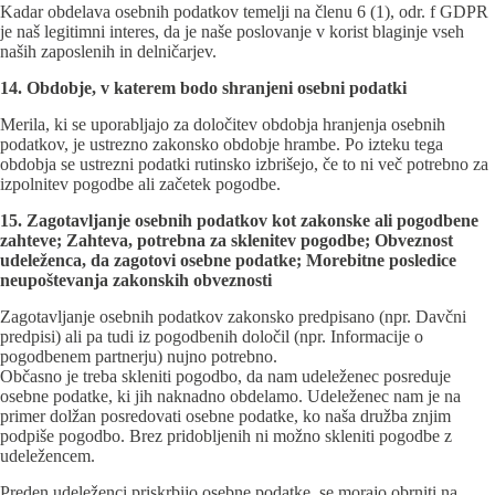
Kadar obdelava osebnih podatkov temelji na členu 6 (1), odr. f GDPR
je naš legitimni interes, da je naše poslovanje v korist blaginje vseh
naših zaposlenih in delničarjev.
14. Obdobje, v katerem bodo shranjeni osebni podatki
Merila, ki se uporabljajo za določitev obdobja hranjenja osebnih
podatkov, je ustrezno zakonsko obdobje hrambe. Po izteku tega
obdobja se ustrezni podatki rutinsko izbrišejo, če to ni več potrebno za
izpolnitev pogodbe ali začetek pogodbe.
15. Zagotavljanje osebnih podatkov kot zakonske ali pogodbene
zahteve; Zahteva, potrebna za sklenitev pogodbe; Obveznost
udeleženca, da zagotovi osebne podatke; Morebitne posledice
neupoštevanja zakonskih obveznosti
Zagotavljanje osebnih podatkov zakonsko predpisano (npr. Davčni
predpisi) ali pa tudi iz pogodbenih določil (npr. Informacije o
pogodbenem partnerju) nujno potrebno.
Občasno je treba skleniti pogodbo, da nam udeleženec posreduje
osebne podatke, ki jih naknadno obdelamo. Udeleženec nam je na
primer dolžan posredovati osebne podatke, ko naša družba znjim
podpiše pogodbo. Brez pridobljenih ni možno skleniti pogodbe z
udeležencem.
Preden udeleženci priskrbijo osebne podatke, se morajo obrniti na