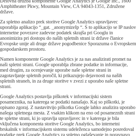
Delovna družba komponente Google Analytics je Google Inc., 1600
Amphitheater Pkwy, Mountain View, CA 94043-1351, Združene
države.
Za spletno analizo prek storitve Google Analytics upravljavec
uporablja aplikacijo “_gat. _anonymizeIp “. S to aplikacijo se IP naslov
internetne povezave zadevne podatek skrajša pri Googlu in
anonimizira pri dostopu do naših spletnih strani iz države članice
Evropske unije ali druge države pogodbenice Sporazuma o Evropskem
gospodarskem prostoru.
Namen komponente Google Analytics je za nas analizirati promet na
naši spletni strani. Google uporablja zbrane podatke in informacije,
med drugim, za ocenjevanje uporabe naše spletne strani in
zagotavljanje spletnih poročil, ki prikazujejo dejavnosti na naših
spletnih straneh, in za druge storitve v zvezi z uporabo naše spletne
strani.
Google Analytics postavlja piškotek v informacijski sistem
posameznika, na katerega se podatki nanašajo. Kaj so piškotki, je
opisano zgoraj. Z nastavitvijo piškotka Google lahko analizira uporabo
našega spletnega mesta. Z vsakim klikom na eno od posameznih strani
te spletne strani, ki jo upravlja upravljavec in v katerega je bila
vključena komponenta storitve Google Analytics, bo internetni
brskalnik v informacijskem sistemu udeleženca samodejno posredoval
podatke prek Google Analytics za spletno oglaševanje in poravnavo