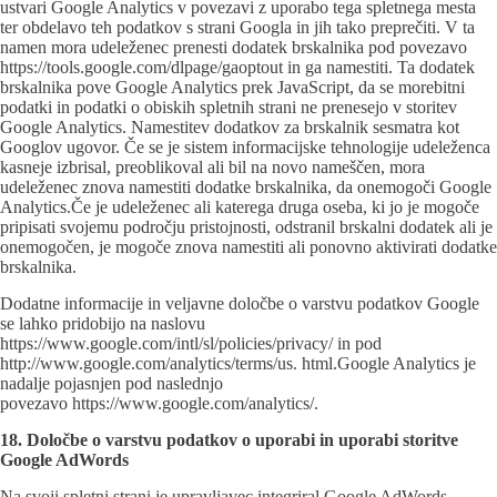
ustvari Google Analytics v povezavi z uporabo tega spletnega mesta
ter obdelavo teh podatkov s strani Googla in jih tako preprečiti. V ta
namen mora udeleženec prenesti dodatek brskalnika pod povezavo
https://tools.google.com/dlpage/gaoptout in ga namestiti. Ta dodatek
brskalnika pove Google Analytics prek JavaScript, da se morebitni
podatki in podatki o obiskih spletnih strani ne prenesejo v storitev
Google Analytics. Namestitev dodatkov za brskalnik sesmatra kot
Googlov ugovor. Če se je sistem informacijske tehnologije udeleženca
kasneje izbrisal, preoblikoval ali bil na novo nameščen, mora
udeleženec znova namestiti dodatke brskalnika, da onemogoči Google
Analytics.Če je udeleženec ali katerega druga oseba, ki jo je mogoče
pripisati svojemu področju pristojnosti, odstranil brskalni dodatek ali je
onemogočen, je mogoče znova namestiti ali ponovno aktivirati dodatke
brskalnika.
Dodatne informacije in veljavne določbe o varstvu podatkov Google
se lahko pridobijo na naslovu
https://www.google.com/intl/sl/policies/privacy/ in pod
http://www.google.com/analytics/terms/us. html.Google Analytics je
nadalje pojasnjen pod naslednjo
povezavo
https://www.google.com/analytics/
.
18. Določbe o varstvu podatkov o uporabi in uporabi storitve
Google AdWords
Na svoji spletni strani je upravljavec integriral Google AdWords.