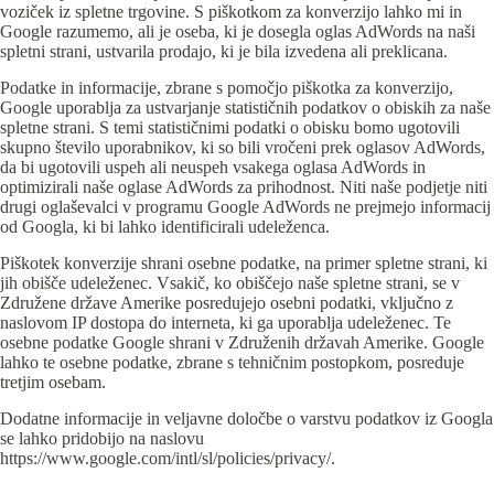
voziček iz spletne trgovine. S piškotkom za konverzijo lahko mi in
Google razumemo, ali je oseba, ki je dosegla oglas AdWords na naši
spletni strani, ustvarila prodajo, ki je bila izvedena ali preklicana.
Podatke in informacije, zbrane s pomočjo piškotka za konverzijo,
Google uporablja za ustvarjanje statističnih podatkov o obiskih za naše
spletne strani. S temi statističnimi podatki o obisku bomo ugotovili
skupno število uporabnikov, ki so bili vročeni prek oglasov AdWords,
da bi ugotovili uspeh ali neuspeh vsakega oglasa AdWords in
optimizirali naše oglase AdWords za prihodnost. Niti naše podjetje niti
drugi oglaševalci v programu Google AdWords ne prejmejo informacij
od Googla, ki bi lahko identificirali udeleženca.
Piškotek konverzije shrani osebne podatke, na primer spletne strani, ki
jih obišče udeleženec. Vsakič, ko obiščejo naše spletne strani, se v
Združene države Amerike posredujejo osebni podatki, vključno z
naslovom IP dostopa do interneta, ki ga uporablja udeleženec. Te
osebne podatke Google shrani v Združenih državah Amerike. Google
lahko te osebne podatke, zbrane s tehničnim postopkom, posreduje
tretjim osebam.
Dodatne informacije in veljavne določbe o varstvu podatkov iz Googla
se lahko pridobijo na naslovu
https://www.google.com/intl/sl/policies/privacy/.