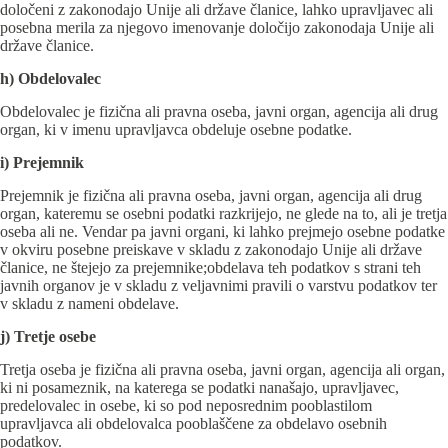
določeni z zakonodajo Unije ali države članice, lahko upravljavec ali
posebna merila za njegovo imenovanje določijo zakonodaja Unije ali
države članice.
h) Obdelovalec
Obdelovalec je fizična ali pravna oseba, javni organ, agencija ali drug
organ, ki v imenu upravljavca obdeluje osebne podatke.
i) Prejemnik
Prejemnik je fizična ali pravna oseba, javni organ, agencija ali drug
organ, kateremu se osebni podatki razkrijejo, ne glede na to, ali je tretja
oseba ali ne. Vendar pa javni organi, ki lahko prejmejo osebne podatke
v okviru posebne preiskave v skladu z zakonodajo Unije ali države
članice, ne štejejo za prejemnike;obdelava teh podatkov s strani teh
javnih organov je v skladu z veljavnimi pravili o varstvu podatkov ter
v skladu z nameni obdelave.
j) Tretje osebe
Tretja oseba je fizična ali pravna oseba, javni organ, agencija ali organ,
ki ni posameznik, na katerega se podatki nanašajo, upravljavec,
predelovalec in osebe, ki so pod neposrednim pooblastilom
upravljavca ali obdelovalca pooblaščene za obdelavo osebnih
podatkov.