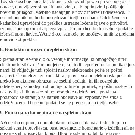
Tovrstne osebne podatke, zbrane iz slikovnih pik, ki jih vsebujejo e-
novice, upravljavec shrani in analizira, da bi optimiziral pošiljanje
novic in prilagodil vsebino nadaljnjih e-novic interesu udeleženca. Ti
osebni podatki ne bodo posredovani tretjim osebam. Udeleženci so
kadar koli upravičeni do preklica ustrezne ločene izjave o privolitvi,
izdane s postopkom dvojnega vpisa. Po preklicu bo te osebne podatke
izbrisal upravljavec.AVene d.o.o. samodejno upošteva umik iz prejema
e-novic kot preklic.
8. Kontaktni obrazec na spletni strani
Spletna stran AVene d.o.o. vsebuje informacije, ki omogočajo hiter
elektronski stik z našim podjetjem, kot tudi neposredno komunikacijo z
nami, ki vključuje tudi splošni naslov elektronske pošte (e-poštni
naslov). Če udeleženec kontaktira upravljavca po elektronski pošti ali
preko kontaktnega obrazca, se osebni podatki, ki jih posreduje
udeleženec, samodejno shranjujejo. Ime in priimek, e-poštni naslov in
naslov IP, ki jih prostovoljno posreduje udeleženec upravljavcu
podatkov, se shranijo za namen obdelave ali vzpostavitve stika z
udeležencem. Ti osebni podatki se ne prenesejo na tretje osebe.
9. Funkcija za komentiranje na spletni strani
AVene d.o.o. ponuja uporabnikom možnost, da na artiklih, ki je na
spletni strani upravljavca, pusti posamezne komentarje o izdelkih ali na
posameznih prispevkih bloga. Blog je spletni portal, ki je javno