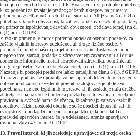
temelji na členu 6 (1) odr. b GDPR. Enako velja za postopke obdelave,
ki so potrebni za izvajanje predpogodbenih ukrepov, na primer v
primeru poizvedb o naših izdelkih ali storitvah. Ali je za našo družbo
potrebna zakonska obveznost, ki zahteva obdelavo osebnih podatkov,
na primer za izpolnjevanje davčnih obveznosti, obdelava temelji na čl.
6 (1) odr. c GDPR.
V redkih primerih je morda potrebna obdelava osebnih podatkov za
zaščito vitalnih interesov udeleženca ali druge fizične osebe. V
primeru, če bi bil v našem podjetju poškodovan obiskovalec in bi
njegovo ime, starost, podatke o zdravstvenem zavarovanju ali druge
pomembne informacije morali posredovati zdravniku, bolnišnici ali
drugi tretji osebi. Nato bi obdelava temeljila na čl. 6 (1) odr. d GDPR.
Nazadnje bi postopki predelave lahko temeljili na členu 6 (1). f GDPR.
Ta pravna podlaga se uporablja za postopke obdelave, ki niso zajeti v
nobenem od zgoraj navedenih pravnih razlogov, če je obdelava
potrebna za namene legitimnih interesov, ki jih zasleduje naša družba
ali tretja oseba, razen če ti interesi prevladajo interesom ali temeljnim
pravicam in svoboščinam udeleženca, ki zahtevajo varstvo osebnih
podatkov. Takšni postopki obdelave so še posebej dopustni, saj jih
evropski zakonodajalec posebej omenja. Meni, da bi se lahko
predvidel upravičen interes, če je udeleženec, stranka upravljavca
(uvodna izjava 47 enote 2 GDPR).
13. Pravni interesi, ki jih zasleduje upravljavec ali tretja oseba