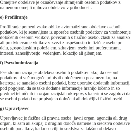
Omejitev obdelave je označevanje shranjenih osebnih podatkov z
namenom omejiti njihovo obdelavo v prihodnosti.
e) Profiliranje
Profiliranje pomeni vsako obliko avtomatizirane obdelave osebnih
podatkov, ki je sestavljena iz uporabe osebnih podatkov za vrednotenje
določenih osebnih vidikov, povezanih s fizično osebo, zlasti za analizo
ali predvidevanje vidikov v zvezi z uspešnostjo te fizične osebe pri
delu, gospodarskim položajem, zdravjem, osebnimi preferencami,
interesi, zanesljivostjo, vedenjem, lokacijo ali gibanjem.
f) Psevdonimizacija
Pseudonimizacija je obdelava osebnih podatkov tako, da osebnih
podatkov ni več mogoče pripisati določenemu posamezniku, na
katerega se nanašajo osebni podatki, brez uporabe dodatnih informacij,
pod pogojem, da se take dodatne informacije hranijo ločeno in so
predmet tehničnih in organizacijskih ukrepov, s katerimi se zagotovi da
se osebni podatki ne pripisujejo določeni ali določljivi fizični osebi.
g) Upravljavec
Upravljavec je fizična ali pravna oseba, javni organ, agencija ali drug
organ, ki sam ali skupaj z drugimi določa namene in sredstva obdelave
osebnih podatkov; kadar so cilji in sredstva za takšno obdelavo