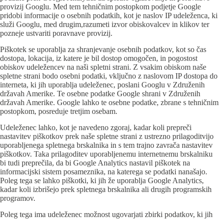
provizij Googlu. Med tem tehničnim postopkom podjetje Google
pridobi informacije o osebnih podatkih, kot je naslov IP udeleženca, ki
služi Googlu, med drugim,razumeti izvor obiskovalcev in klikov ter
pozneje ustvariti poravnave provizij.
Piškotek se uporablja za shranjevanje osebnih podatkov, kot so čas
dostopa, lokacija, iz katere je bil dostop omogočen, in pogostost
obiskov udeležencev na naši spletni strani. Z vsakim obiskom naše
spletne strani bodo osebni podatki, vključno z naslovom IP dostopa do
interneta, ki jih uporablja udeleženec, poslani Googlu v Združenih
državah Amerike. Te osebne podatke Google shrani v Združenih
državah Amerike. Google lahko te osebne podatke, zbrane s tehničnim
postopkom, posreduje tretjim osebam.
Udeleženec lahko, kot je navedeno zgoraj, kadar koli prepreči
nastavitev piškotkov prek naše spletne strani z ustrezno prilagoditvijo
uporabljenega spletnega brskalnika in s tem trajno zavrača nastavitev
piškotkov. Taka prilagoditev uporabljenemu internetnemu brskalniku
bi tudi preprečila, da bi Google Analytics nastavil piškotek na
informacijski sistem posameznika, na katerega se podatki nanašajo.
Poleg tega se lahko piškotki, ki jih že uporablja Google Analytics,
kadar koli izbrišejo prek spletnega brskalnika ali drugih programskih
programov.
Poleg tega ima udeleženec možnost ugovarjati zbirki podatkov, ki jih