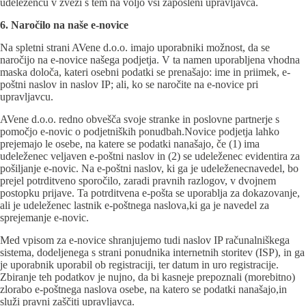
udeležencu v zvezi s tem na voljo vsi zaposleni upravljavca.
6. Naročilo na naše e-novice
Na spletni strani AVene d.o.o. imajo uporabniki možnost, da se
naročijo na e-novice našega podjetja. V ta namen uporabljena vhodna
maska določa, kateri osebni podatki se prenašajo: ime in priimek, e-
poštni naslov in naslov IP; ali, ko se naročite na e-novice pri
upravljavcu.
AVene d.o.o. redno obvešča svoje stranke in poslovne partnerje s
pomočjo e-novic o podjetniških ponudbah.Novice podjetja lahko
prejemajo le osebe, na katere se podatki nanašajo, če (1) ima
udeleženec veljaven e-poštni naslov in (2) se udeleženec evidentira za
pošiljanje e-novic. Na e-poštni naslov, ki ga je udeleženecnavedel, bo
prejel potrditveno sporočilo, zaradi pravnih razlogov, v dvojnem
postopku prijave. Ta potrditvena e-pošta se uporablja za dokazovanje,
ali je udeleženec lastnik e-poštnega naslova,ki ga je navedel za
sprejemanje e-novic.
Med vpisom za e-novice shranjujemo tudi naslov IP računalniškega
sistema, dodeljenega s strani ponudnika internetnih storitev (ISP), in ga
je uporabnik uporabil ob registraciji, ter datum in uro registracije.
Zbiranje teh podatkov je nujno, da bi kasneje prepoznali (morebitno)
zlorabo e-poštnega naslova osebe, na katero se podatki nanašajo,in
služi pravni zaščiti upravljavca.