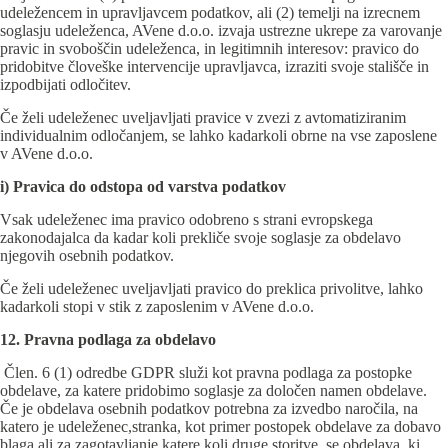
udeležencem in upravljavcem podatkov, ali (2) temelji na izrecnem
soglasju udeleženca, AVene d.o.o. izvaja ustrezne ukrepe za varovanje
pravic in svoboščin udeleženca, in legitimnih interesov: pravico do
pridobitve človeške intervencije upravljavca, izraziti svoje stališče in
izpodbijati odločitev.
Če želi udeleženec uveljavljati pravice v zvezi z avtomatiziranim
individualnim odločanjem, se lahko kadarkoli obrne na vse zaposlene
v AVene d.o.o.
i) Pravica do odstopa od varstva podatkov
Vsak udeleženec ima pravico odobreno s strani evropskega
zakonodajalca da kadar koli prekliče svoje soglasje za obdelavo
njegovih osebnih podatkov.
Če želi udeleženec uveljavljati pravico do preklica privolitve, lahko
kadarkoli stopi v stik z zaposlenim v AVene d.o.o.
12. Pravna podlaga za obdelavo
Člen. 6 (1) odredbe GDPR služi kot pravna podlaga za postopke
obdelave, za katere pridobimo soglasje za določen namen obdelave.
Če je obdelava osebnih podatkov potrebna za izvedbo naročila, na
katero je udeleženec,stranka, kot primer postopek obdelave za dobavo
blaga ali za zagotavljanje katere koli druge storitve, se obdelava, ki