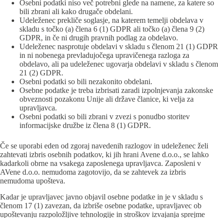
Osebni podatki niso več potrebni glede na namene, za katere so
bili zbrani ali kako drugače obdelani.
Udeleženec prekliče soglasje, na katerem temelji obdelava v
skladu s točko (a) člena 6 (1) GDPR ali točko (a) člena 9 (2)
GDPR, in če ni drugih pravnih podlag za obdelavo.
Udeleženec nasprotuje obdelavi v skladu s členom 21 (1) GDPR
in ni nobenega prevladujočega upravičenega razloga za
obdelavo, ali pa udeleženec ugovarja obdelavi v skladu s členom
21 (2) GDPR.
Osebni podatki so bili nezakonito obdelani.
Osebne podatke je treba izbrisati zaradi izpolnjevanja zakonske
obveznosti pozakonu Unije ali države članice, ki velja za
upravljavca.
Osebni podatki so bili zbrani v zvezi s ponudbo storitev
informacijske družbe iz člena 8 (1) GDPR.
Če se uporabi eden od zgoraj navedenih razlogov in udeleženec želi
zahtevati izbris osebnih podatkov, ki jih hrani Avene d.o.o., se lahko
kadarkoli obrne na vsakega zaposlenega upravljavca. Zaposleni v
AVene d.o.o. nemudoma zagotovijo, da se zahtevek za izbris
nemudoma upošteva.
Kadar je upravljavec javno objavil osebne podatke in je v skladu s
členom 17 (1) zavezan, da izbriše osebne podatke, upravljavec ob
upoštevanju razpoložljive tehnologije in stroškov izvajanja sprejme