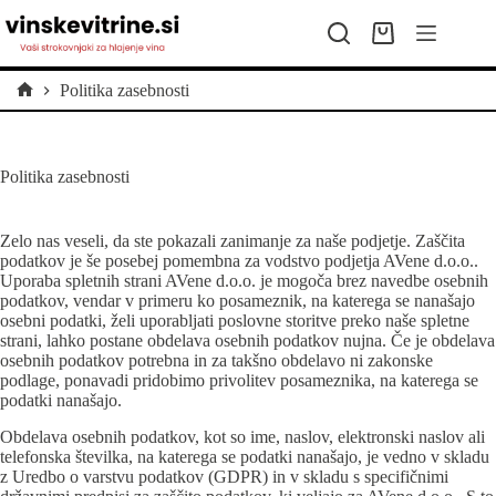
Skip
to
Shopping
content
cart
Politika zasebnosti
Home
Politika zasebnosti
Zelo nas veseli, da ste pokazali zanimanje za naše podjetje. Zaščita
podatkov je še posebej pomembna za vodstvo podjetja AVene d.o.o..
Uporaba spletnih strani AVene d.o.o. je mogoča brez navedbe osebnih
podatkov, vendar v primeru ko posameznik, na katerega se nanašajo
osebni podatki, želi uporabljati poslovne storitve preko naše spletne
strani, lahko postane obdelava osebnih podatkov nujna. Če je obdelava
osebnih podatkov potrebna in za takšno obdelavo ni zakonske
podlage, ponavadi pridobimo privolitev posameznika, na katerega se
podatki nanašajo.
Obdelava osebnih podatkov, kot so ime, naslov, elektronski naslov ali
telefonska številka, na katerega se podatki nanašajo, je vedno v skladu
z Uredbo o varstvu podatkov (GDPR) in v skladu s specifičnimi