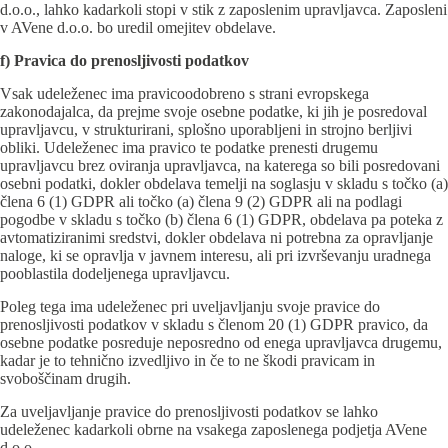
d.o.o., lahko kadarkoli stopi v stik z zaposlenim upravljavca. Zaposleni
v AVene d.o.o. bo uredil omejitev obdelave.
f) Pravica do prenosljivosti podatkov
Vsak udeleženec ima pravicoodobreno s strani evropskega
zakonodajalca, da prejme svoje osebne podatke, ki jih je posredoval
upravljavcu, v strukturirani, splošno uporabljeni in strojno berljivi
obliki. Udeleženec ima pravico te podatke prenesti drugemu
upravljavcu brez oviranja upravljavca, na katerega so bili posredovani
osebni podatki, dokler obdelava temelji na soglasju v skladu s točko (a)
člena 6 (1) GDPR ali točko (a) člena 9 (2) GDPR ali na podlagi
pogodbe v skladu s točko (b) člena 6 (1) GDPR, obdelava pa poteka z
avtomatiziranimi sredstvi, dokler obdelava ni potrebna za opravljanje
naloge, ki se opravlja v javnem interesu, ali pri izvrševanju uradnega
pooblastila dodeljenega upravljavcu.
Poleg tega ima udeleženec pri uveljavljanju svoje pravice do
prenosljivosti podatkov v skladu s členom 20 (1) GDPR pravico, da
osebne podatke posreduje neposredno od enega upravljavca drugemu,
kadar je to tehnično izvedljivo in če to ne škodi pravicam in
svoboščinam drugih.
Za uveljavljanje pravice do prenosljivosti podatkov se lahko
udeleženec kadarkoli obrne na vsakega zaposlenega podjetja AVene
d.o.o.