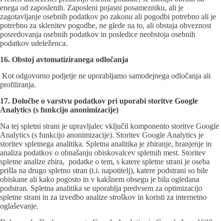
enega od zaposlenih. Zaposleni pojasni posamezniku, ali je
zagotavljanje osebnih podatkov po zakonu ali pogodbi potrebno ali je
potrebno za sklenitev pogodbe, ne glede na to, ali obstaja obveznost
posredovanja osebnih podatkov in posledice neobstoja osebnih
podatkov udeleženca.
16. Obstoj avtomatiziranega odločanja
Kot odgovorno podjetje ne uporabljamo samodejnega odločanja ali
profiliranja.
17. Določbe o varstvu podatkov pri uporabi storitve Google
Analytics (s funkcijo anonimizacije)
Na tej spletni strani je upravljalec vključil komponento storitve Google
Analytics (s funkcijo anonimizacije). Storitev Google Analytics je
storitev spletnega analitika. Spletna analitika je zbiranje, hranjenje in
analiza podatkov o obnašanju obiskovalcev spletnih mest. Storitev
spletne analize zbira, podatke o tem, s katere spletne strani je oseba
prišla na drugo spletno stran (t.i. napotitelj), katere podstrani so bile
obiskane ali kako pogosto in v kakšnem obsegu je bila ogledana
podstran. Spletna analitika se uporablja predvsem za optimizacijo
spletne strani in za izvedbo analize stroškov in koristi za internetno
oglaševanje.