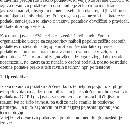
državnimi predpisi za zaščito podatkov, ki veljajo za AVene d.o.o.. S to
izjavo o varstvu podatkov bi naše podjetje želelo informirati širšo
javnost o naravi, obsegu in namenu osebnih podatkov, ki jih zbiramo,
uporabljamo in obdelujemo. Poleg tega so posamezniki, na katere se
podatki nanašajo, s to izjavo o varstvu podatkov obveščeni o pravicah,
do katerih so upravičeni.
Kot upravljavec je AVene d.o.o. izvedel številne tehnične in
organizacijske ukrepe za zagotovitev najbolj popolne zaščite osebnih
podatkov, obdelanih na tej spletni strani. Vendar lahko prenosi
podatkov na internetu načeloma vsebujejo varnostne vrzeli, zato
absolutna zaščita morda ni zagotovljena. Iz tega razloga lahko vsak
posameznik, na katerega se nanašajo osebni podatki, prosto posreduje
osebne podatke preko alternativnih načinov, npr. po telefonu.
1. Opredelitve
Izjava o varstvu podatkov AVene d.o.o. temelji na pogojih, ki jih je
evropski zakonodajalec uporabil za sprejetje splošne uredbe o varstvu
podatkov (GDPR). Izjava o varstvu podatkov mora biti čitljiva in
razumljiva za širšo javnost, pa tudi za naše stranke in poslovne
partnerje. Da bi to zagotovili, bi radi najprej pojasnili uporabljeno
terminologijo.
V tej izjavi o varstvu podatkov uporabljamo med drugim naslednje
izraze: