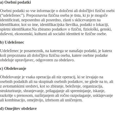
a) Osebni podatki
Osebni podatki so vse informacije o določeni ali določljivi fizični osebi
(“udeleženec”). Prepoznavna fizična oseba je tista, ki jo je mogoče
identificirati, neposredno ali posredno, zlasti s sklicevanjem na
identifikator, kot so ime, identifikacijska številka, podatki o lokaciji,
spletni identifikator.Na zbiramo podatkov o fizični, fiziološki, genski,
duševni, ekonomski, kulturni ali socialni identiteti te fizične osebe.
b) Udeleženec
Udeleženec je posameznik, na katerega se nanašajo podatki, je katera
koli prepoznana ali določljiva fizična oseba, katere osebne podatke
obdeluje upravljavec, odgovoren za obdelavo.
c) Obdelovanje
Obdelovanje je vsaka operacija ali niz operacij, ki se izvajajo na
osebnih podatkih ali na skupinah osebnih podatkov, ne glede na to, ali
z avtomatskimi sredstvi, kot so zbiranje, beleženje, organizacija,
strukturiranje, shranjevanje, prilagajanje ali spreminjanje, iskanje,
razkritje s prenosom, razširjanjem ali ročno razpolaganje, usklajevanje
ali kombinacijo, omejitvijo, izbrisom ali uničenjem.
d) Omejitev obdelave