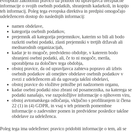
evropskih zakononih pravico da pridobi od upravljavca brezplačne
informacije o svojih osebnih podatkih, shranjenih kadarkoli, in kopijo
teh informacij. Poleg tega evropska direktiva in predpisi omogočajo
udeležencem dostop do naslednjih informacij:
namen obdelave,
kategorija osebnih podatkov,
prejemnik ali kategorija prejemnikov, katerim so bili ali bodo
razkriti osebni podatki, zlasti prejemniki v tretjih državah ali
mednarodnih organizacijah,
kadar je to mogoče, predvideno obdobje, v katerem bodo
shranjeni osebni podatki, ali, če to ni mogoče, merila,
uporabljena za določitev tega obdobja,
obstoj pravice, da od upravljavca zahteva popravo ali izbris
osebnih podatkov ali omejitev obdelave osebnih podatkov v
zvezi z udeležencem ali da ugovarja takšni obdelavi,
obstoj pravice do vložitve pritožbe pri nadzornem organu,
kadar osebni podatki niso zbrani od posameznika, na katerega se
podatki nanašajo, vse razpoložljive informacije o njihovem viru,
obstoj avtomatskega odločanja, vključno s profiliranjem iz člena
22 (1) in (4) GDPR, in vsaj v teh primerih pomembne
informacije o zadevniter pomen in predvidene posledice takšne
obdelave za udeleženca.
Poleg tega ima udeleženec pravico pridobiti informacije o tem, ali se