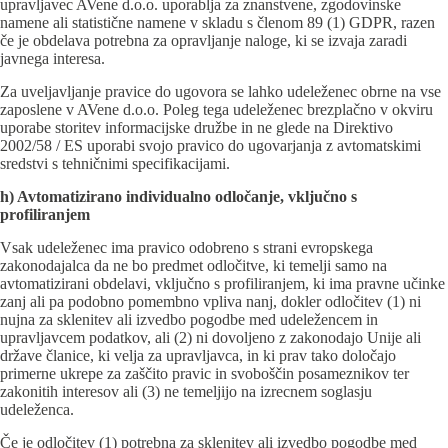
upravljavec AVene d.o.o. uporablja za znanstvene, zgodovinske
namene ali statistične namene v skladu s členom 89 (1) GDPR, razen
če je obdelava potrebna za opravljanje naloge, ki se izvaja zaradi
javnega interesa.
Za uveljavljanje pravice do ugovora se lahko udeleženec obrne na vse
zaposlene v AVene d.o.o. Poleg tega udeleženec brezplačno v okviru
uporabe storitev informacijske družbe in ne glede na Direktivo
2002/58 / ES uporabi svojo pravico do ugovarjanja z avtomatskimi
sredstvi s tehničnimi specifikacijami.
h) Avtomatizirano individualno odločanje, vključno s
profiliranjem
Vsak udeleženec ima pravico odobreno s strani evropskega
zakonodajalca da ne bo predmet odločitve, ki temelji samo na
avtomatizirani obdelavi, vključno s profiliranjem, ki ima pravne učinke
zanj ali pa podobno pomembno vpliva nanj, dokler odločitev (1) ni
nujna za sklenitev ali izvedbo pogodbe med udeležencem in
upravljavcem podatkov, ali (2) ni dovoljeno z zakonodajo Unije ali
države članice, ki velja za upravljavca, in ki prav tako določajo
primerne ukrepe za zaščito pravic in svoboščin posameznikov ter
zakonitih interesov ali (3) ne temeljijo na izrecnem soglasju
udeleženca.
Če je odločitev (1) potrebna za sklenitev ali izvedbo pogodbe med