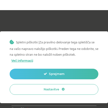
Imate dodatna vprašanja?
Spletni piškotki |Za pravilno delovanje tega spletišča se
Z veseljem vam bomo svetovali in pomagali izbrati
optimalno rešitev za shranjevanje in predstavitev vaših vin.
na vašo napravo naložijo piškotki. Preden tega ne odobrite, se
na spletno stran ne bo naložil noben piškotek.
Več informacij
Ime
Sprejmem
Nastavitve
Email
*