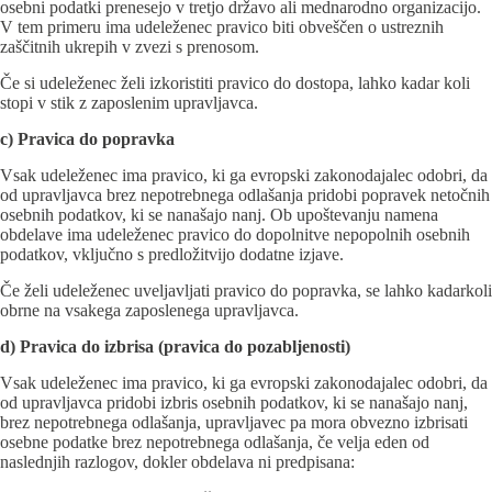
osebni podatki prenesejo v tretjo državo ali mednarodno organizacijo.
V tem primeru ima udeleženec pravico biti obveščen o ustreznih
zaščitnih ukrepih v zvezi s prenosom.
Če si udeleženec želi izkoristiti pravico do dostopa, lahko kadar koli
stopi v stik z zaposlenim upravljavca.
c) Pravica do popravka
Vsak udeleženec ima pravico, ki ga evropski zakonodajalec odobri, da
od upravljavca brez nepotrebnega odlašanja pridobi popravek netočnih
osebnih podatkov, ki se nanašajo nanj. Ob upoštevanju namena
obdelave ima udeleženec pravico do dopolnitve nepopolnih osebnih
podatkov, vključno s predložitvijo dodatne izjave.
Če želi udeleženec uveljavljati pravico do popravka, se lahko kadarkoli
obrne na vsakega zaposlenega upravljavca.
d) Pravica do izbrisa (pravica do pozabljenosti)
Vsak udeleženec ima pravico, ki ga evropski zakonodajalec odobri, da
od upravljavca pridobi izbris osebnih podatkov, ki se nanašajo nanj,
brez nepotrebnega odlašanja, upravljavec pa mora obvezno izbrisati
osebne podatke brez nepotrebnega odlašanja, če velja eden od
naslednjih razlogov, dokler obdelava ni predpisana: