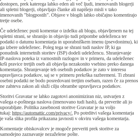
dostopen, prek katerega lahko eden ali več ljudi, imenovanih blogerji
ali spletni blogerji, objavljajo članke ali napišejo misli v tako
imenovanih ”blogpostih”. Objave v blogih lahko običajno komentirajo
tretje osebe.
Če udeleženec pusti komentar o izdelku ali blogu, objavljenem na tej
spletni strani, se shranijo in objavijo tudi pripombe udeleženca ter
podatki o datumu komentarja in uporabniškem imenu (psevdonimu), ki
ga izbere udeleženec. Poleg tega se shrani tudi naslov IP, ki ga
ponudnik internetnih storitev (ISP) dodeli udeležencu. Shranjevanje
IP-naslova poteka iz varnostnih razlogov in v primeru, da udeleženec
krši pravice tretjih oseb ali objavlja nezakonito vsebino preko danega
komentarja. Shranjevanje teh osebnih podatkov je zato v interesu
upravljavca podatkov, saj se v primeru prekrška razbremeni. Ti zbrani
osebni podatki ne bodo posredovani tretjim osebam, razen če za prenos
ne zahteva zakon ali služi cilju obrambe upravljavca podatkov.
Storitvi Gravatar se lahko zagotovi anonimiziran niz, ustvarjen z
vašega e-poštnega naslova (imenovano tudi hash), da preverite ali jo
uporabljate. Politika zasebnosti storitve Gravatar je na voljo
tukaj:
https://automattic.com/privacy/.
Po potrditvi vašega komentarja
je vaša slika profila prikazana javnosti v okviru vašega komentarja.
Komentarje obiskovalcev je mogoče preveriti prek storitve za
samodejno zaznavanje nezaželene pošte.