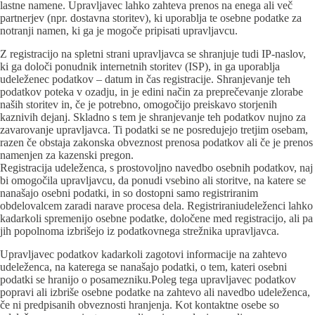
lastne namene. Upravljavec lahko zahteva prenos na enega ali več
partnerjev (npr. dostavna storitev), ki uporablja te osebne podatke za
notranji namen, ki ga je mogoče pripisati upravljavcu.
Z registracijo na spletni strani upravljavca se shranjuje tudi IP-naslov,
ki ga določi ponudnik internetnih storitev (ISP), in ga uporablja
udeleženec podatkov – datum in čas registracije. Shranjevanje teh
podatkov poteka v ozadju, in je edini način za preprečevanje zlorabe
naših storitev in, če je potrebno, omogočijo preiskavo storjenih
kaznivih dejanj. Skladno s tem je shranjevanje teh podatkov nujno za
zavarovanje upravljavca. Ti podatki se ne posredujejo tretjim osebam,
razen če obstaja zakonska obveznost prenosa podatkov ali če je prenos
namenjen za kazenski pregon.
Registracija udeleženca, s prostovoljno navedbo osebnih podatkov, naj
bi omogočila upravljavcu, da ponudi vsebino ali storitve, na katere se
nanašajo osebni podatki, in so dostopni samo registriranim
obdelovalcem zaradi narave procesa dela. Registriraniudeleženci lahko
kadarkoli spremenijo osebne podatke, določene med registracijo, ali pa
jih popolnoma izbrišejo iz podatkovnega strežnika upravljavca.
Upravljavec podatkov kadarkoli zagotovi informacije na zahtevo
udeleženca, na katerega se nanašajo podatki, o tem, kateri osebni
podatki se hranijo o posamezniku.Poleg tega upravljavec podatkov
popravi ali izbriše osebne podatke na zahtevo ali navedbo udeleženca,
če ni predpisanih obveznosti hranjenja. Kot kontaktne osebe so