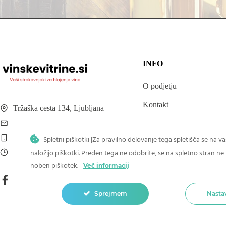
INFO
O podjetju
Kontakt
Tržaška cesta 134, Ljubljana
info@vinskevitrine.si
Dostava
+386 41 566 618
Spletni piškotki |Za pravilno delovanje tega spletišča se na 
Pogoji poslovanja
Mon – Fri from 8 to 16
naložijo piškotki. Preden tega ne odobrite, se na spletno stran ne 
Politika zasebnosti
noben piškotek.
Več informacij
Sprejmem
Nasta