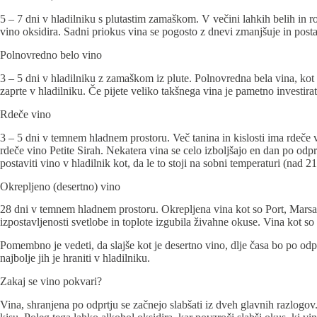
5 – 7 dni v hladilniku s plutastim zamaškom. V večini lahkih belih in 
vino oksidira. Sadni priokus vina se pogosto z dnevi zmanjšuje in post
Polnovredno belo vino
3 – 5 dni v hladilniku z zamaškom iz plute. Polnovredna bela vina, kot
zaprte v hladilniku. Če pijete veliko takšnega vina je pametno investi
Rdeče vino
3 – 5 dni v temnem hladnem prostoru. Več tanina in kislosti ima rdeče vi
rdeče vino Petite Sirah. Nekatera vina se celo izboljšajo en dan po odp
postaviti vino v hladilnik kot, da le to stoji na sobni temperaturi (nad 2
Okrepljeno (desertno) vino
28 dni v temnem hladnem prostoru. Okrepljena vina kot so Port, Marsal
izpostavljenosti svetlobe in toplote izgubila živahne okuse. Vina kot so
Pomembno je vedeti, da slajše kot je desertno vino, dlje časa bo po odpr
najbolje jih je hraniti v hladilniku.
Zakaj se vino pokvari?
Vina, shranjena po odprtju se začnejo slabšati iz dveh glavnih razlogov.