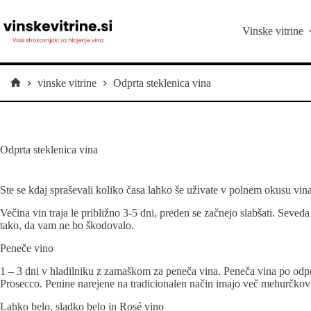
Skip
to
content
Vinske vitrine
vinske vitrine
Odprta steklenica vina
Home
Odprta steklenica vina
Ste se kdaj spraševali koliko časa lahko še uživate v polnem okusu vin
Večina vin traja le približno 3-5 dni, preden se začnejo slabšati. Seved
tako, da vam ne bo škodovalo.
Peneče vino
1 – 3 dni v hladilniku z zamaškom za peneča vina. Peneča vina po odprtj
Prosecco. Penine narejene na tradicionalen način imajo več mehurčkov k
Lahko belo, sladko belo in Rosé vino