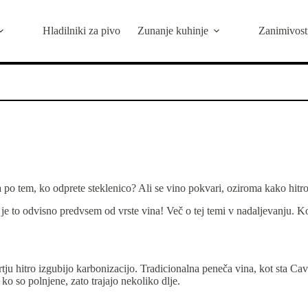
Hladilniki za pivo
Zunanje kuhinje
Zanimivost
a po tem, ko odprete steklenico? Ali se vino pokvari, oziroma kako hitr
a je to odvisno predvsem od vrste vina! Več o tej temi v nadaljevanju. K
u hitro izgubijo karbonizacijo. Tradicionalna peneča vina, kot sta Cava
o so polnjene, zato trajajo nekoliko dlje.