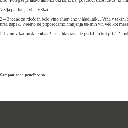
kisu. Poleg tega lahko alkohol oksidira, kar povzroči slabši okus, ki vi
Večja pakiranja vina v škatli
2 – 3 tedne za rdeče in belo vino shranjeno v hladilniku. Vina v takšni
brez napak. Vseeno ne priporočamo hranjenja takšnih vin več kot mese
Pri vinu v kartonski embalaži se lahko ravnate podobno kot pri flaširani
Šampanjec in peneče vino