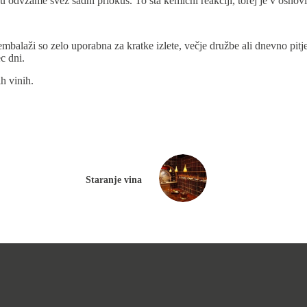
nu odvzame svež sadni priokus. To sta kemični reakciji, torej je v osnovi
 embalaži so zelo uporabna za kratke izlete, večje družbe ali dnevno pi
c dni.
h vinih.
Staranje vina