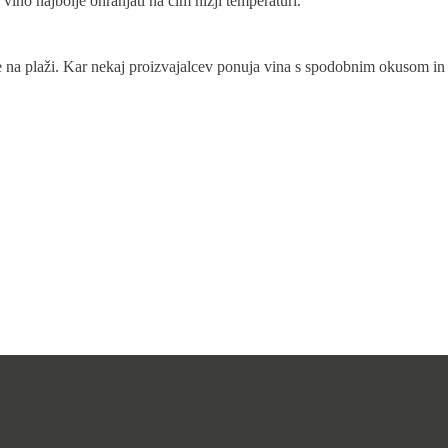
 vino najbolje ohranjati na čim nižji temperaturi.
tje na plaži. Kar nekaj proizvajalcev ponuja vina s spodobnim okusom in