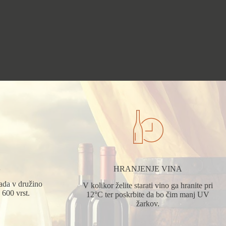
A
HRANJENJE VINA
pada v družino
V kolikor želite starati vino ga hranite pri
 600 vrst.
12°C ter poskrbite da bo čim manj UV
žarkov.