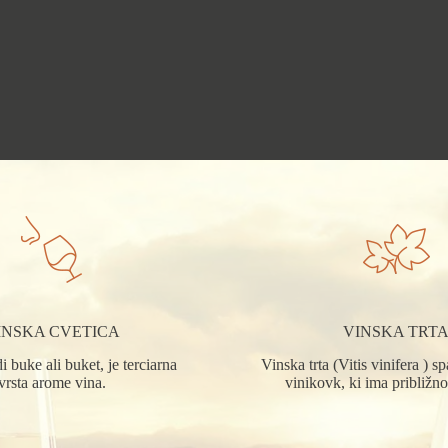
INSKA CVETICA
VINSKA TRT
i buke ali buket, je terciarna
Vinska trta (Vitis vinifera ) s
vrsta arome vina.
vinikovk, ki ima približno