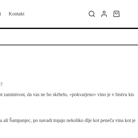
i
Kontakt
Shopping
cart
o?
ot zanimivost, da vas ne bo skrbelo, »pokvarjeno« vino je v bistvu kis
 ali Šampanjec, po navadi trajajo nekoliko dlje kot peneča vina kot je