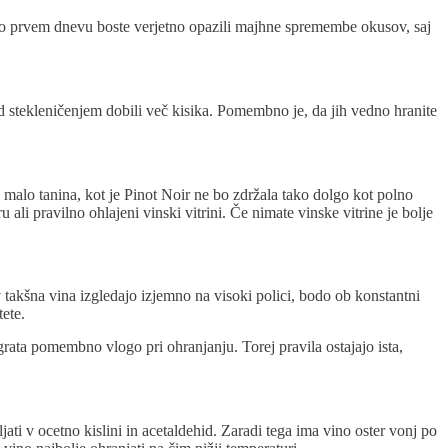
u. Po prvem dnevu boste verjetno opazili majhne spremembe okusov, saj
ed stekleničenjem dobili več kisika. Pomembno je, da jih vedno hranite
z malo tanina, kot je
Pinot Noir
ne bo zdržala tako dolgo kot polno
ru ali
pravilno ohlajeni vinski vitrini
. Če nimate vinske vitrine je bolje
takšna vina izgledajo izjemno na visoki polici, bodo ob konstantni
tete.
grata pomembno vlogo pri ohranjanju. Torej pravila ostajajo ista,
jati v ocetno kislini in acetaldehid. Zaradi tega ima vino oster vonj po