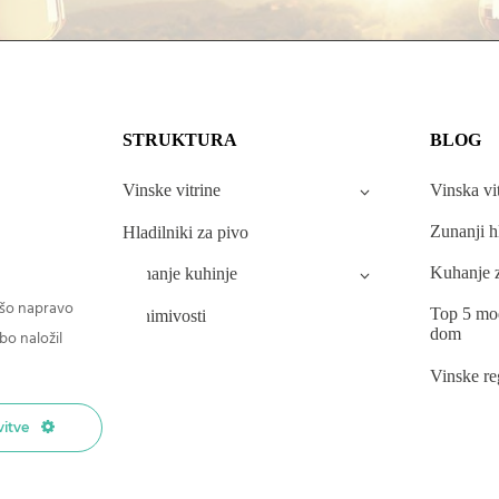
STRUKTURA
BLOG
Vinske vitrine
Vinska vi
Zunanji h
Hladilniki za pivo
Kuhanje z
Zunanje kuhinje
vašo napravo
Top 5 mod
Zanimivosti
dom
bo naložil
Vinske reg
vitve