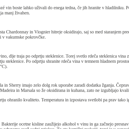
rozé vin boste lahko uživali do enega tedna, če jih hranite v hladilnik
aja manj živahen.
 sta Chardonnay in Viognier hitreje oksidirajo, saj so med staranjem pr
rati v vakumske pokrovčke.
no, dlje traja po odprtju steklenice. Torej svetlo rdeča steklenica vina 
rtju steklenice. Po odprtju shranite rdeča vina v temnem hladnem prosto
1°C).
a in Sherry imajo zelo dolg rok uporabe zaradi dodatka žganja. Čeprav 
 Madeira in Marsala so že oksidirana in kuhana, zato ne izgubljajo kvali
tju ohranilo kvaliteto. Temperatura in izpostava svetlobi pa prav tako i
 Bakterije ocetne kisline zaužijejo alkohol v vinu in ga začnejo presnavl